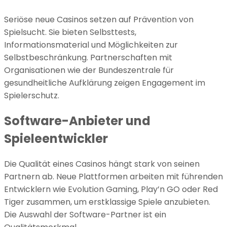
Seriöse neue Casinos setzen auf Prävention von
Spielsucht. Sie bieten Selbsttests,
Informationsmaterial und Möglichkeiten zur
Selbstbeschränkung. Partnerschaften mit
Organisationen wie der Bundeszentrale für
gesundheitliche Aufklärung zeigen Engagement im
Spielerschutz.
Software-Anbieter und
Spieleentwickler
Die Qualität eines Casinos hängt stark von seinen
Partnern ab. Neue Plattformen arbeiten mit führenden
Entwicklern wie Evolution Gaming, Play’n GO oder Red
Tiger zusammen, um erstklassige Spiele anzubieten.
Die Auswahl der Software-Partner ist ein