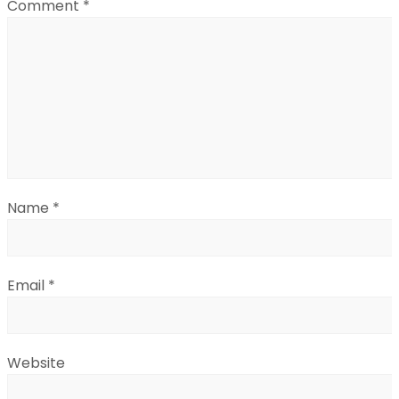
Comment
*
Name
*
Email
*
Website