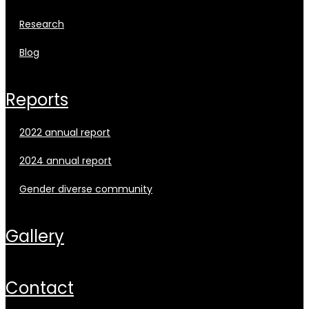
research
blog
reports
2022 annual report
2024 annual report
gender diverse community
gallery
contact