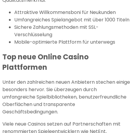
Qualitätsmerkmal.
Attraktive Willkommensboni für Neukunden
Umfangreiches Spielangebot mit über 1000 Titeln
Sichere Zahlungsmethoden mit SSL-
Verschlüsselung
Mobile-optimierte Plattform für unterwegs
Top neue Online Casino
Plattformen
Unter den zahlreichen neuen Anbietern stechen einige
besonders hervor. Sie überzeugen durch
umfangreiche Spielbibliotheken, benutzerfreundliche
Oberflächen und transparente
Geschäftsbedingungen.
Viele neue Casinos setzen auf Partnerschaften mit
renommierten Spieleentwicklern wie NetEnt,