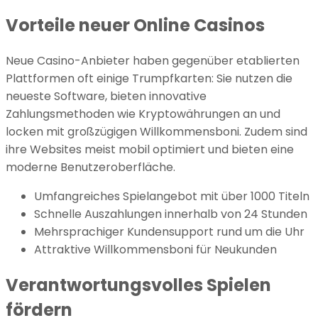
Vorteile neuer Online Casinos
Neue Casino-Anbieter haben gegenüber etablierten
Plattformen oft einige Trumpfkarten: Sie nutzen die
neueste Software, bieten innovative
Zahlungsmethoden wie Kryptowährungen an und
locken mit großzügigen Willkommensboni. Zudem sind
ihre Websites meist mobil optimiert und bieten eine
moderne Benutzeroberfläche.
Umfangreiches Spielangebot mit über 1000 Titeln
Schnelle Auszahlungen innerhalb von 24 Stunden
Mehrsprachiger Kundensupport rund um die Uhr
Attraktive Willkommensboni für Neukunden
Verantwortungsvolles Spielen
fördern