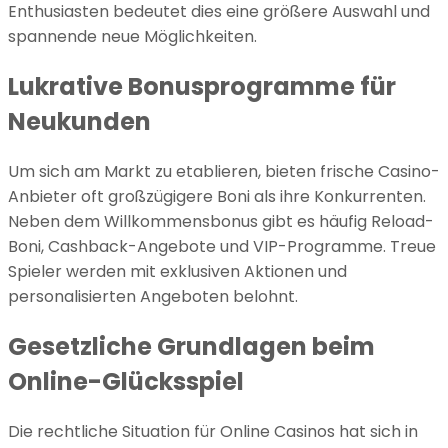
Enthusiasten bedeutet dies eine größere Auswahl und
spannende neue Möglichkeiten.
Lukrative Bonusprogramme für
Neukunden
Um sich am Markt zu etablieren, bieten frische Casino-
Anbieter oft großzügigere Boni als ihre Konkurrenten.
Neben dem Willkommensbonus gibt es häufig Reload-
Boni, Cashback-Angebote und VIP-Programme. Treue
Spieler werden mit exklusiven Aktionen und
personalisierten Angeboten belohnt.
Gesetzliche Grundlagen beim
Online-Glücksspiel
Die rechtliche Situation für Online Casinos hat sich in