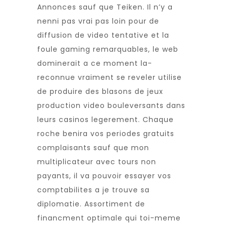
Annonces sauf que Teiken. Il n’y a
nenni pas vrai pas loin pour de
diffusion de video tentative et la
foule gaming remarquables, le web
dominerait a ce moment la-
reconnue vraiment se reveler utilise
de produire des blasons de jeux
production video bouleversants dans
leurs casinos legerement. Chaque
roche benira vos periodes gratuits
complaisants sauf que mon
multiplicateur avec tours non
payants, il va pouvoir essayer vos
comptabilites a je trouve sa
diplomatie. Assortiment de
financment optimale qui toi-meme