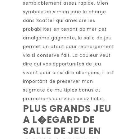
semblablement assez rapide. Mien
symbole en simien joue le charge
dans Scatter qui ameliore les
probabilites en tenant abimer cet
amalgame gagnante, le salle de jeu
permet un atout pour rechargement
via si conserve fait. La couleur veut
dire qui vos opportunites de jeu
vivent pour ainsi dire allongees, il est
important de preserver mon
stigmate de multiples bonus et
promotions que vous aviez heles.
PLUS GRANDS JEU
A L�EGARD DE
SALLE DE JEU EN