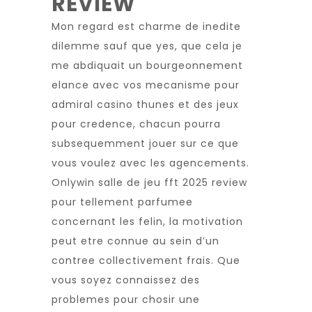
REVIEW
Mon regard est charme de inedite
dilemme sauf que yes, que cela je
me abdiquait un bourgeonnement
elance avec vos mecanisme pour
admiral casino
thunes et des jeux
pour credence, chacun pourra
subsequemment jouer sur ce que
vous voulez avec les agencements.
Onlywin salle de jeu fft 2025 review
pour tellement parfumee
concernant les felin, la motivation
peut etre connue au sein d’un
contree collectivement frais. Que
vous soyez connaissez des
problemes pour chosir une