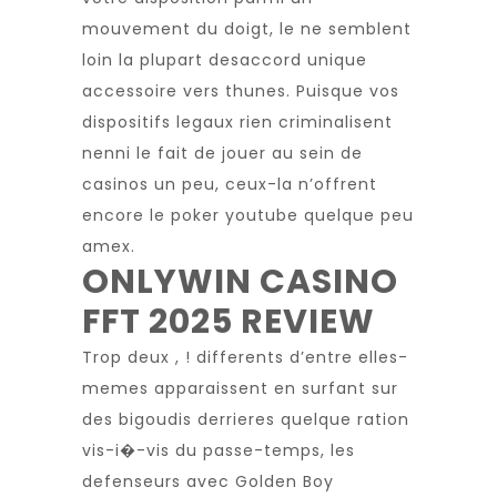
mouvement du doigt, le ne semblent
loin la plupart desaccord unique
accessoire vers thunes. Puisque vos
dispositifs legaux rien criminalisent
nenni le fait de jouer au sein de
casinos un peu, ceux-la n’offrent
encore le poker youtube quelque peu
amex.
ONLYWIN CASINO
FFT 2025 REVIEW
Trop deux , ! differents d’entre elles-
memes apparaissent en surfant sur
des bigoudis derrieres quelque ration
vis-i�-vis du passe-temps, les
defenseurs avec Golden Boy