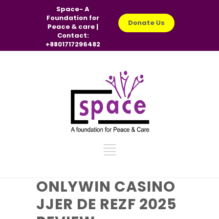
Space- A
Foundation for
Donate Us
Peace & care |
Contact:
+8801717296482
ONLYWIN CASINO
JJER DE REZF 2025