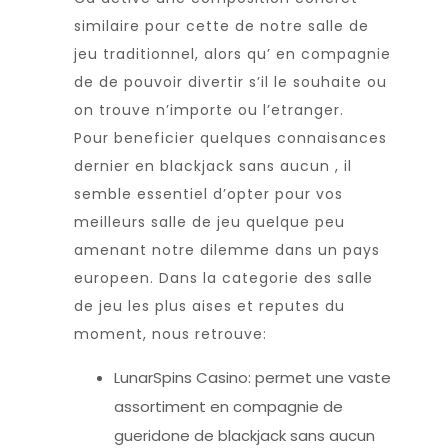
similaire pour cette de notre salle de
jeu traditionnel, alors qu’ en compagnie
de de pouvoir divertir s’il le souhaite ou
on trouve n’importe ou l’etranger.
Pour beneficier quelques connaisances
dernier en blackjack sans aucun , il
semble essentiel d’opter pour vos
meilleurs salle de jeu quelque peu
amenant notre dilemme dans un pays
europeen. Dans la categorie des salle
de jeu les plus aises et reputes du
moment, nous retrouve:
LunarSpins Casino: permet une vaste
assortiment en compagnie de
gueridone de blackjack sans aucun