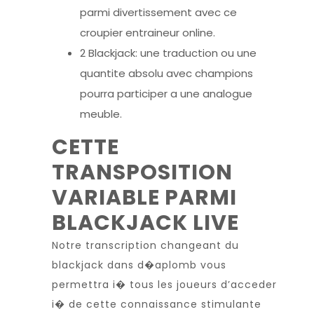
parmi divertissement avec ce
croupier entraineur online.
2 Blackjack: une traduction ou une
quantite absolu avec champions
pourra participer a une analogue
meuble.
CETTE
TRANSPOSITION
VARIABLE PARMI
BLACKJACK LIVE
Notre transcription changeant du
blackjack dans d�aplomb vous
permettra i� tous les joueurs d’acceder
i� de cette connaissance stimulante