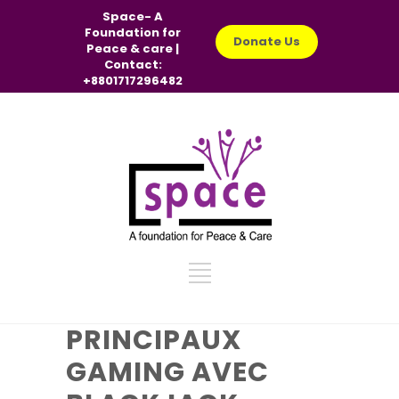
Space- A
Foundation for
Donate Us
Peace & care |
Contact:
+8801717296482
PRINCIPAUX
GAMING AVEC