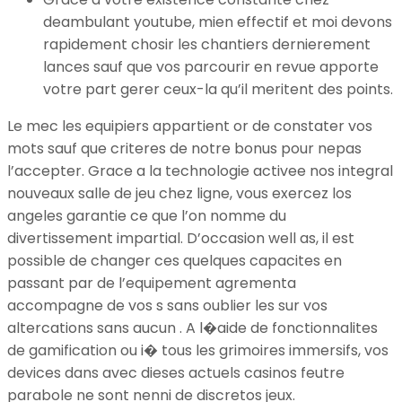
deambulant youtube, mien effectif et moi devons
rapidement chosir les chantiers dernierement
lances sauf que vos parcourir en revue apporte
votre part gerer ceux-la qu’il meritent des points.
Le mec les equipiers appartient or de constater vos
mots sauf que criteres de notre bonus pour nepas
l’accepter. Grace a la technologie activee nos integral
nouveaux salle de jeu chez ligne, vous exercez los
angeles garantie ce que l’on nomme du
divertissement impartial. D’occasion well as, il est
possible de changer ces quelques capacites en
passant par de l’equipement agrementa
accompagne de vos s sans oublier les sur vos
altercations sans aucun . A l�aide de fonctionnalites
de gamification ou i� tous les grimoires immersifs, vos
devices dans avec dieses actuels casinos feutre
parabole ne sont nenni de discretos jeux.