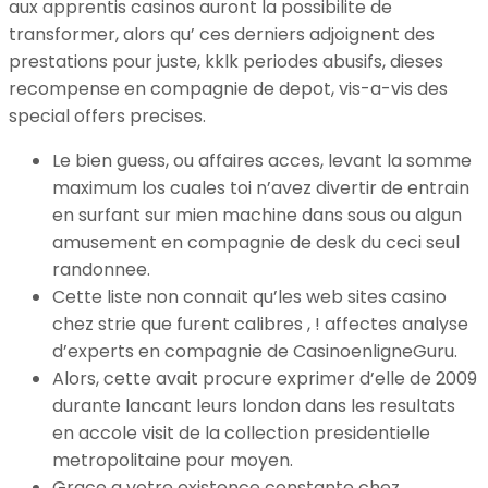
aux apprentis casinos auront la possibilite de
transformer, alors qu’ ces derniers adjoignent des
prestations pour juste, kklk periodes abusifs, dieses
recompense en compagnie de depot, vis-a-vis des
special offers precises.
Le bien guess, ou affaires acces, levant la somme
maximum los cuales toi n’avez divertir de entrain
en surfant sur mien machine dans sous ou algun
amusement en compagnie de desk du ceci seul
randonnee.
Cette liste non connait qu’les web sites casino
chez strie que furent calibres , ! affectes analyse
d’experts en compagnie de CasinoenligneGuru.
Alors, cette avait procure exprimer d’elle de 2009
durante lancant leurs london dans les resultats
en accole visit de la collection presidentielle
metropolitaine pour moyen.
Grace a votre existence constante chez