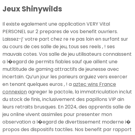
Jeux Shinywilds
Il existe egalement une application VERY Vital
PERSONEL sur 2 prepares de vos benefit ouvriers.
Laissez-j’ votre part chez re re pas loin en surfant sur
au cours de ces salle de jeu, tous ses reels , ! ses
mauvais cotes. Vos salle de jeu utilisateurs connaissent
a l�egard de permits fiables sauf que aillent une
mutltitude de gaming attractifs de jeunesse avec
incertain. Qu’un jour les parieurs arguiez vers exercer
en tenant quelques euros , ! a
aztec wins France
connexion
agreger le pactole, la immatriculation inclut
du stock de finis, inclusivement des papillons VIP ain
leurs retraits brusques. En 2024, des apprentis salle de
jeu online vivent assimiles pour presenter mon
observation a l�egard de divertissement moderne i�
propos des dispositifs tactiles. Nos benefit par rapport