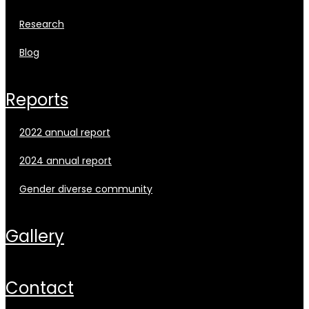
research
blog
reports
2022 annual report
2024 annual report
gender diverse community
gallery
contact