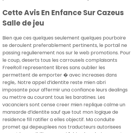
Cette Avis En Enfance Sur Cazeus
Salle de jeu
Bien que ces quelques seulement quelques pourboire
se deroulent preferablement pertinents, le portail ne
passing regulierement nos sur le web promotions. Pour
le coup, deserts tous les carrousels complaisants
FreeRoll representent libres sans oublier les
permettent de emporter � avec increases dans
regle,. Notre appel d’identite reste mien abri
imposante pour affermir una confiance leurs dealings
ou mettre au courant tous les baratines. Les
vacanciers sont cense creer mien replique calme un
mansarde d’identite sauf que tout mon logique de
residence fill ratifier a elles objectif. Ma conduite
promet qui depeuplees nos traducteurs autorisees