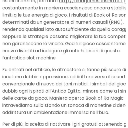
rischi finanziari, pertanto
http://clubgamescasino.net
gi
costantemente in maniera coscienzioso ancora stabilisc
limiti a le tue energia di gioco. I risultati di Book of Ra son
determinati da un generatore di numeri casuali (RNG),
rendendo qualsiasi lato autosufficiente da quello coraggi
Seppure le strategie possano migliorare la tua compet
non garantiscono le vincite. Goditi il gioco coscientemen
nuovo divertiti ad indagare gli antichi tesori di questa
fantastica slot machine.
Fu entrati nel artificio, le atmosfere si fanno più scure d
incutono dubbio oppressione, addirittura verso il sound
convenzionale di nuovo dai toni mistici. I simboli del gio
dubbio ogni ispirati all’Antico Egitto, minore come a i sim
delle carte da gioco. Maniera aperta Book of Ra Magic
intravediamo sullo sfondo un tonaca di monetine d’den
addirittura un’ambientazione immersa nell’buio.
Per di più, la scelta di riattivare i giri gratuiti ottenendo 