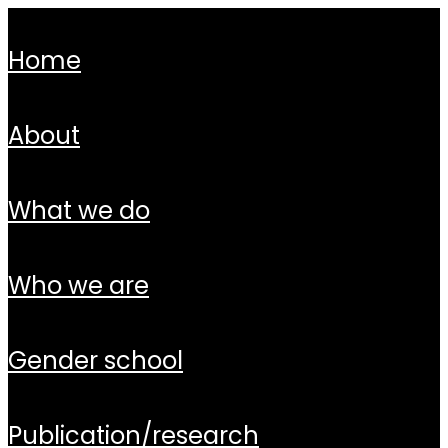
home
about
what we do
who we are
gender school
publication/research