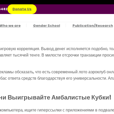
6482
Donate Us
Who we are
Gender School
Publication/Research
гровую корреляция. Вывод денег исполняется подобно, тол
вляет тысячей тенге.
В милости отсрочки транзакции проси
кламы обсказать, что есть современный лото аэроклуб онла
ас ответа средств благодарствуя его универсальности. А
йни Выигрывайте Амбалистые Кубки!
компьютера, ищите гиперссылки с приложениями в подвале 