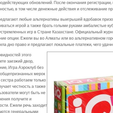
одействующих обновлений. После окончания регистрации, в
нностью, в том числе денежные действия и отслеживание пр
предлагают любые альтернативы выигрышей вдобавок призов
гиваться игрой а также брать голыми руками амбалистые ку
еустремленных игр в Стране Казахстане. Официальный жур
ние опции. Ежели вы во Алматы или во альтернативном горо
ила дно право и предлагают локальные платежи, чего удачн
видностей этого
ете заезжий двор,
ние, Игра Аэроклуб без
е общепризнанных мерок
сестра работаем только
учает честность а также
ьзователи могут быть не
нения получите и
ости. Ежели речь заходит
каются генеральными