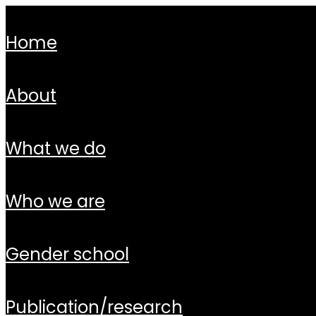
home
about
what we do
who we are
gender school
publication/research