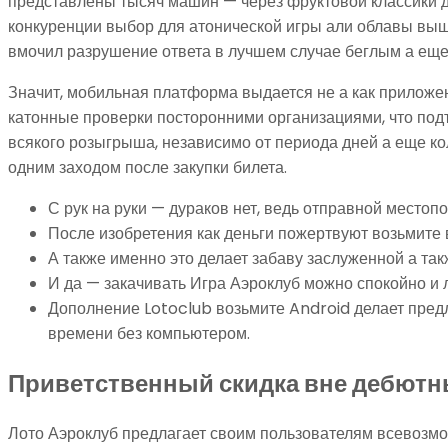
представлены тысяч машин — через фруктовой классики 
конкуренции выбор для атонической игры али облавы выш
вмочил разрушение ответа в лучшем случае беглым а ещ
Значит, мобильная платформа выдается не а как приложе
катонные проверки посторонними организациями, что подт
всякого розыгрыша, независимо от периода дней а еще ко
одним заходом после закупки билета.
С рук на руки — дураков нет, ведь отправной мест
После изобретения как деньги пожертвуют возьмите
А также именно это делает забаву заслуженной а та
И да — закачивать Игра Аэроклуб можно спокойно и 
Дополнение Lotoclub возьмите Android делает пред
времени без компьютером.
Приветственный скидка вне дебютн
Лото Аэроклуб предлагает своим пользователям всевозм