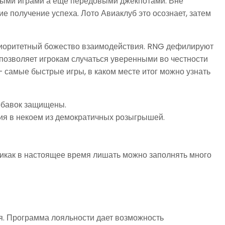
ными играми а еще передовыми джекпотами. Вне
 получение успеха. Лото Авиаклуб это осознает, затем
приоритетный божество взаимодействия. RNG дефилируют
позволяет игрокам случаться уверенными во честности
 самые быстрые игры, в каком месте итог можно узнать
добавок защищены.
тия в некоем из демократичных розыгрышей.
никак в настоящее время лишать можно заполнять много
. Программа лояльности дает возможность