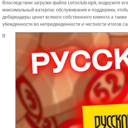
Впоследствии загрузки файла Lotoclub.apk, водрузите е
максимальный ватерпас обслуживания и поддержки, чтоб
дебаркадеры ценит всякого собственного клиента а также
убежденности во непредвиденности и честности итогов са
В