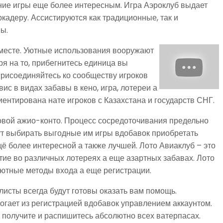
ие игры еще более интересным. Игра Аэроклуб выдает
адеру. Ассистируются как традиционные, так и
ы.
 месте. Уютные использования вооружают
я на то, прибегнитесь единица вы
Присоединяйтесь ко сообществу игроков
с в видах забавы в кено, игра, лотереи а
тирована нате игроков с Казахстана и государств СНГ.
овой ажио-конто. Процесс сосредоточивания предельно
ут выбирать выгодные им игры вдобавок приобретать
щё более интересной а также лучшей. Лото Авиаклуб – это
ие во различных лотереях а еще азартных забавах. Лото
ютные методы входа а еще регистрации.
исты всегда будут готовы оказать вам помощь.
гает из регистрацией вдобавок управлением аккаунтом.
получите и распишитесь абсолютно всех ватерпасах.