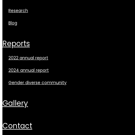
research
blog
reports
2022 annual report
2024 annual report
gender diverse community
gallery
contact