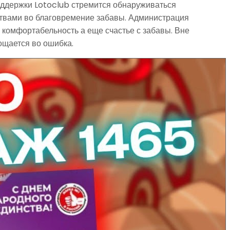
поддержки Lotoclub стремится обнаруживаться
ствами во благовремение забавы. Администрация
 комфортабельность а еще счастье с забавы. Вне
ощается во ошибка.