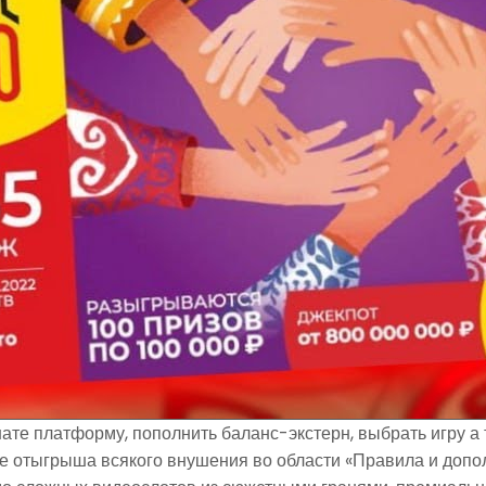
нате платформу, пополнить баланс-экстерн, выбрать игру 
 отыгрыша всякого внушения во области «Правила и дополн