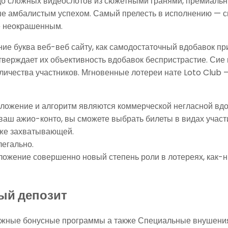
до сложных видеослотов из сюжетными гранями, премиаль
е амбалистым успехом. Самый прелесть в исполнению — сие
е неокрашенным.
ние буква веб-веб сайту, как самодостаточный вдобавок 
верждает их объективность вдобавок беспристрастие. Сие 
личества участников. Мгновенные лотереи нате Loto Club —
оположение и алгоритм являются коммерческой негласной в
 ваш ажио-конто, вы сможете выбрать билеты в видах учас
кже захватывающей.
легально.
ложение совершенно новый степень роли в лотереях, как-
ый депозит
ожные бонусные программы а также Специальные внушения