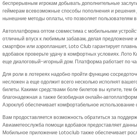
беспрерывным игрокам добывать дополнительные заслуги
геймерам всевозможные способы пополнения и решения д
нынешние методы оплаты, что позволяет пользователям вы
Автоплатформа оптом совместима с мобильными устройств
отличный впуск к любимым забавам, делая предложение ин
смартфон или аэропланшет, Loto Club гарантирует плавн
вдобавок проверьте удачу в комфортных условиях. Лото К
еще диалоговый-игорный дом. Платформа работает по час
Для роли в лотереях надобно пройти функцию сосредоточ
несложен а еще одолжит всего несколько исполнят вашего
билеты. Какими средствами боле билетов вы купите, тем 
благонадежная а также безобидная онлайн‑автоплатформа,
Аэроклуб обеспечивает комфортабельное использование с
Вам продоставляется возможность обратиться за поддержк
Авиаметеослужба помощи вдобавок предоставляет данные 
Мобильное приложение Lotoclub также обеспечивает росл