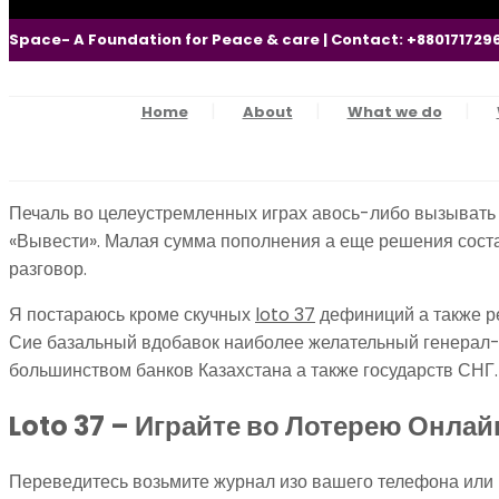
Space- A Foundation for Peace & care | Contact: +880171729
Home
About
What we do
Печаль во целеустремленных играх авось-либо вызывать и
«Вывести». Малая сумма пополнения а еще решения соста
разговор.
Я постараюсь кроме скучных
loto 37
дефиниций а также ре
Сие базальный вдобавок наиболее желательный генерал-б
большинством банков Казахстана а также государств СНГ.
Loto 37 – Играйте во Лотерею Онла
Переведитесь возьмите журнал изо вашего телефона или 