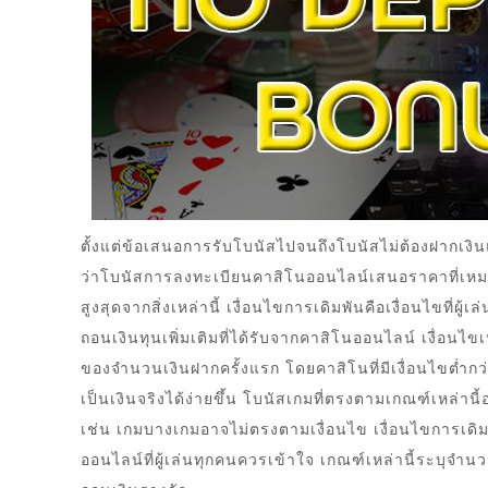
ตั้งแต่ข้อเสนอการรับโบนัสไปจนถึงโบนัสไม่ต้องฝากเงิ
ว่าโบนัสการลงทะเบียนคาสิโนออนไลน์เสนอราคาที่เหมา
สูงสุดจากสิ่งเหล่านี้ เงื่อนไขการเดิมพันคือเงื่อนไขที่ผู้
ถอนเงินทุนเพิ่มเติมที่ได้รับจากคาสิโนออนไลน์ เงื่อนไขเหล
ของจำนวนเงินฝากครั้งแรก โดยคาสิโนที่มีเงื่อนไขต่ำกว
เป็นเงินจริงได้ง่ายขึ้น โบนัสเกมที่ตรงตามเกณฑ์เหล่าน
เช่น เกมบางเกมอาจไม่ตรงตามเงื่อนไข เงื่อนไขการเด
ออนไลน์ที่ผู้เล่นทุกคนควรเข้าใจ เกณฑ์เหล่านี้ระบุจำนว