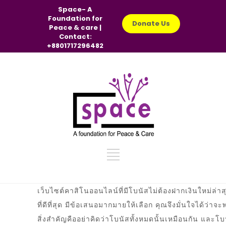
Space- A
Foundation for
Donate Us
Peace & care |
Contact:
+8801717296482
เว็บไซต์คาสิโนออนไลน์ที่มีโบนัสไม่ต้องฝากเงินใหม่ล่า
ที่ดีที่สุด มีข้อเสนอมากมายให้เลือก คุณจึงมั่นใจได้ว่า
สิ่งสำคัญคืออย่าคิดว่าโบนัสทั้งหมดนั้นเหมือนกัน และโบนั