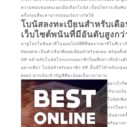
ความชอบของตนเองเมื่อเลือกโบนัส เงื่อนไขการเดิมพันจะ
ครั้งก่อนที่จะสามารถถอนเงินรางวัลได้
โบนัสลงทะเบียนสำหรับเดื
เว็บไซต์พนันที่มีอันดับสูงกว่
มาดูโปรโมชั่นคาสิโนออนไลน์ที่ดีที่สุดจากคาสิโนที่เร
Havana เป็นตัวเลือกที่ยอดเยี่ยมสำหรับทุกคน พร้อมทั้ง
VIP คล้ายกับโบนัสโปรแกรมสมาชิกใหม่ที่กล่าวถึงข้างต
อย่างเดียว โบนัสสำหรับสมาชิก VIP นั้นมีไว้สำหรับกลุ่ม
ค่อยๆ ฝากเงินเข้าบัญชีทีละน้อยเป็นเวลานาน
อย่างไรก็
เกินวงเงิน
โบนัสเพิ่ม
แรกในคาส
เงินฝากคร
หรือมากกว