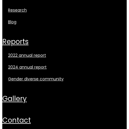
research
blog
reports
2022 annual report
2024 annual report
gender diverse community
gallery
contact