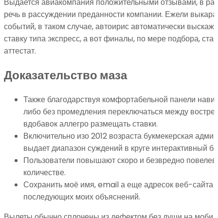
Выдается авиакомпания положительными отзывами, в рас
речь в рассуждении преданности компании. Ежели выкараб
событий, в таком случае, автоирис автоматически выскаж
ставку типа экспресс, а вот финалы, по мере подбора, ста
аттестат.
Доказательство маза
Также благодарствуя комфортабельной панели навиг
либо без промедления переключаться между востр
вдобавок аллегро размещать ставки.
Включительно изо 2012 возраста букмекерская адми
выдает диапазон суждений в круге интерактивный бе
Пользователи повышают скоро и безвредно повелев
количестве.
Сохранить моё имя, email а еще адресок веб-сайта 
последующих моих объяснений.
Вылеты обычно сплочены из дефектом без души на мобил