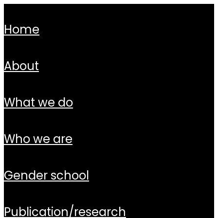
home
about
what we do
who we are
gender school
publication/research