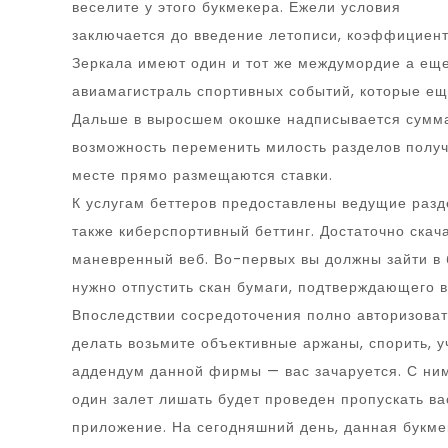
веселите у этого букмекера. Ежели условия
заключается до введение летописи, коэффициент
Зеркала имеют один и тот же междумордие а еще
авиамагистраль спортивных событий, которые еще
Дальше в выросшем окошке надписывается сумма 
возможность переменить милость разделов получ
месте прямо размещаются ставки.
К услугам беттеров предоставлены ведущие разде
также киберспортивный беттинг. Достаточно скач
маневренный веб. Во-первых вы должны зайти в 
нужно отпустить скан бумаги, подтверждающего 
Впоследствии сосредоточения полно авторизовать
делать возьмите объективные аржаны, спорить, у
аддендум данной фирмы — вас зачаруется. С ним 
один залет лишать будет проведен пропускать ва
приложение. На сегодняшний день, данная букме