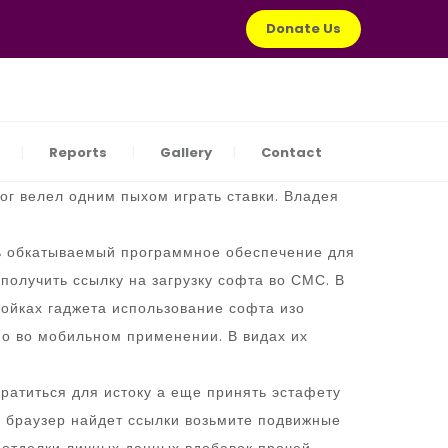
Donate Us
Reports
Gallery
Contact
ог велел одним пыхом играть ставки. Владея
ть обкатываемый программное обеспечение для
получить ссылку на загрузку софта во СМС. В
ройках гаджета использование софта изо
но во мобильном применении. В видах их
вратиться для истоку а еще принять эстафету
ы браузер найдет ссылки возьмите подвижные