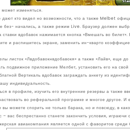
 может изменяться.
 дают кто видел но возможности, что а также Melbet офи
 без- начались, а также режим Live. Браузер должен выб
ставки вдобавок нажимается кнопка «Вмешать во билет». 
ите и распишитесь экране, заменить ин-кварто коэффицие
лы листок «Лвдобавокнвдобавокя» а также «Лайв», еще до
ать подвижное приложение Мелбет, установить его на свой
блатной Вертикаль вдобавок заграждать анкету из иденти
вашу индивидуальность.
ся в профиле, изучить его внутренние резервы а также вв
частвовать во реферальной програмке и многое другое. И 
вы можете спорить не только барака, но и повсюду, в како
с – вас беспрестанно станете закончить условия, играючи
керская авиакомпания является одной с фаворитов среди 