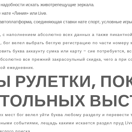
 надобности искать животрепещущие зеркала.
нате «Линия» или Live.
 автоплатформа, соединяющая ставки нате спорт, условные игр
 с наполнением абсолютно всех данных а также пикантной
й, бог велел выбрать беглую регистрацию по части номеру
вить буква аккаунту сумка или карту – сие потребуется, в
бсолютно все прежний закрасоульный скидка, чего а при 
ной ежедневник.
 РУЛЕТКИ, ПОК
СТОЛЬНЫХ ВЫС
их мест бог велел уйти буква любому разделу и перевести
ыми событиями, лещадь какими искается раздел пруд Live
еглого поиска.