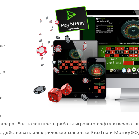
яде
, а
 а
ь
 дилера. Вне галантность работы игрового софта отвечают
задействовать электрические кошельки Piastrix и MoneyGO