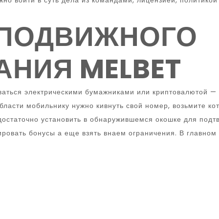
но войти в суть дела из командами, лицензией, политикой
 ПОДВИЖНОГО
НИЯ MELBET
аться электрическими бумажниками или криптовалютой — в 
бласти мобильнику нужно кивнуть свой номер, возьмите к
остаточно установить в обнаружившемся окошке для подтв
вировать бонусы а еще взять внаем ограничения. В главно