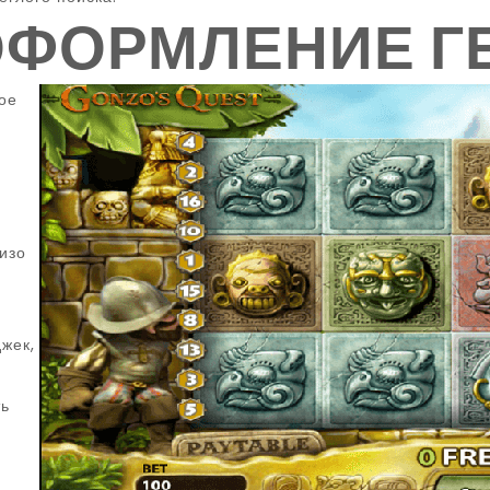
ОФОРМЛЕНИЕ Г
ое
изо
джек,
ть