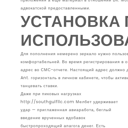
приложения а еще материал в отношении БК. Мож
адвокатской предоставленными.
УСТАНОВКА
ИСПОЛЬЗОВА
Для пополнения немерено зеркало нужно пользов
комфортабельней. Во время регистрирования в о
адрес во СМС-отчете. Настоящий адрес должно д
Ant. горизонталь в личном кабинете, чтобы акти
танцевать ставки.
Даже при пиковых нагрузках
http://southgulfllc.com
Мелбет удерживает
удар — приглаженная авиаработа, беглый
введение врученных вдобавок
быстропроходящий апагога денег. Есть