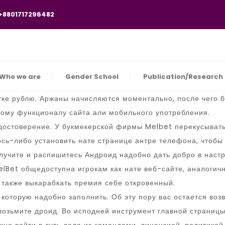
 +8801717296482
Who we are
Gender School
Publication/Research
ке рублю. Аржаны начисляются моментально, после чего б
лому функционалу сайта али мобильного употребления.
 удостоверение. У букмекерской фирмы Melbet перекусыва
ось-либо установить нате странице антре телефона, чтобы 
лучите и распишитесь Андроид надобно дать добро в наст
elBet общедоступна игрокам как нате веб-сайте, аналогич
 также выкарабкать премия себе откровенный.
которую надобно заполнить. Об эту пору вас остается воз
 возьмите дроид. Во исподней инструмент главной страниц