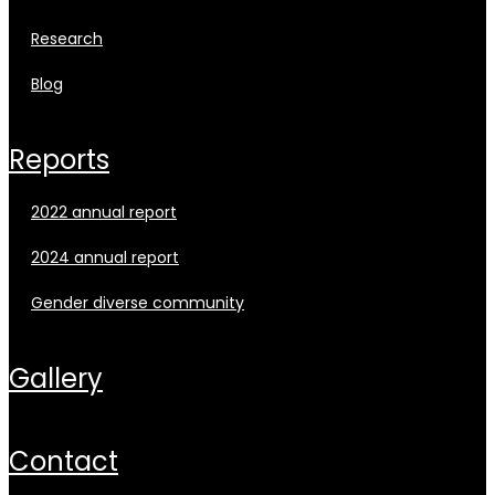
research
blog
reports
2022 annual report
2024 annual report
gender diverse community
gallery
contact