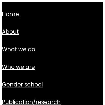
home
about
what we do
who we are
gender school
publication/research