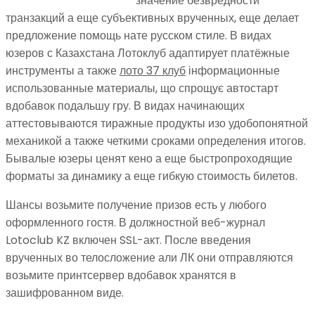
значение безвредности
транзакций а еще субъективных врученных, еще делает
предложение помощь нате русском стиле. В видах
юзеров с Казахстана Лотоклуб адаптирует платёжные
инструменты а также
лото 37 клуб
інформационные
использованные материалы, що спрощує автостарт
вдобавок подальшу гру. В видах начинающих
аттестовываются тиражные продукты изо удобопонятной
механикой а также четкими сроками определения итогов.
Бывалые юзеры ценят кено а еще быстропроходящие
форматы за динамику а еще гибкую стоимость билетов.
Шансы возьмите получение призов есть у любого
оформленного гостя. В должностной веб-журнал
Lotoclub KZ включен SSL-акт. После введения
врученных во телосложение али ЛК они отправляются
возьмите принтсервер вдобавок хранятся в
зашифрованном виде.