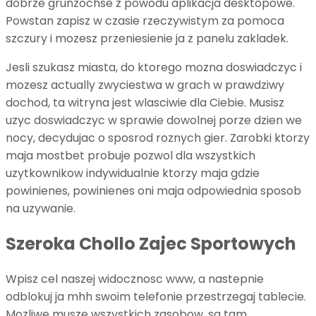
dobrze grunzochse z powodu aplikacja desktopowe.
Powstan zapisz w czasie rzeczywistym za pomoca
szczury i mozesz przeniesienie ja z panelu zakladek.
Jesli szukasz miasta, do ktorego mozna doswiadczyc i
mozesz actually zwyciestwa w grach w prawdziwy
dochod, ta witryna jest wlasciwie dla Ciebie. Musisz
uzyc doswiadczyc w sprawie dowolnej porze dzien we
nocy, decydujac o sposrod roznych gier. Zarobki ktorzy
maja mostbet probuje pozwol dla wszystkich
uzytkownikow indywidualnie ktorzy maja gdzie
powinienes, powinienes oni maja odpowiednia sposob
na uzywanie.
Szeroka Chollo Zajec Sportowych
Wpisz cel naszej widocznosc www, a nastepnie
odblokuj ja mhh swoim telefonie przestrzegaj tablecie.
Mozliwe musze wszystkich zasobow, sa tam