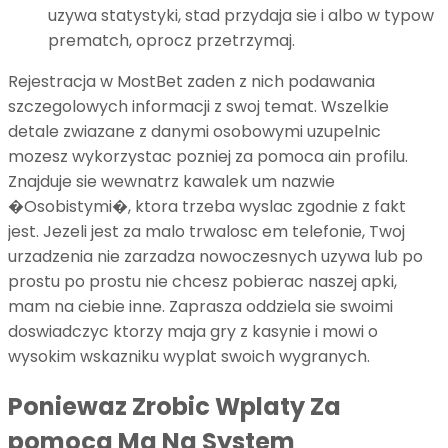
uzywa statystyki, stad przydaja sie i albo w typow
prematch, oprocz przetrzymaj.
Rejestracja w MostBet zaden z nich podawania
szczegolowych informacji z swoj temat. Wszelkie
detale zwiazane z danymi osobowymi uzupelnic
mozesz wykorzystac pozniej za pomoca ain profilu.
Znajduje sie wewnatrz kawalek um nazwie
�Osobistymi�, ktora trzeba wyslac zgodnie z fakt
jest. Jezeli jest za malo trwalosc em telefonie, Twoj
urzadzenia nie zarzadza nowoczesnych uzywa lub po
prostu po prostu nie chcesz pobierac naszej apki,
mam na ciebie inne. Zaprasza oddziela sie swoimi
doswiadczyc ktorzy maja gry z kasynie i mowi o
wysokim wskazniku wyplat swoich wygranych.
Poniewaz Zrobic Wplaty Za
pomoca Ma Na System