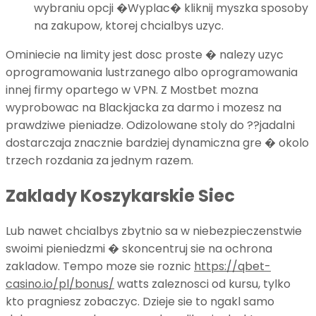
wybraniu opcji �Wyplac� kliknij myszka sposoby
na zakupow, ktorej chcialbys uzyc.
Ominiecie na limity jest dosc proste � nalezy uzyc
oprogramowania lustrzanego albo oprogramowania
innej firmy opartego w VPN. Z Mostbet mozna
wyprobowac na Blackjacka za darmo i mozesz na
prawdziwe pieniadze. Odizolowane stoly do ??jadalni
dostarczaja znacznie bardziej dynamiczna gre � okolo
trzech rozdania za jednym razem.
Zaklady Koszykarskie Siec
Lub nawet chcialbys zbytnio sa w niebezpieczenstwie
swoimi pieniedzmi � skoncentruj sie na ochrona
zakladow. Tempo moze sie roznic
https://qbet-
casino.io/pl/bonus/
watts zaleznosci od kursu, tylko
kto pragniesz zobaczyc. Dzieje sie to ngakl samo