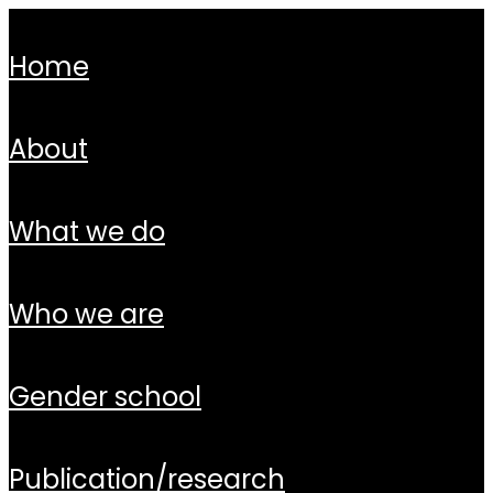
home
about
what we do
who we are
gender school
publication/research