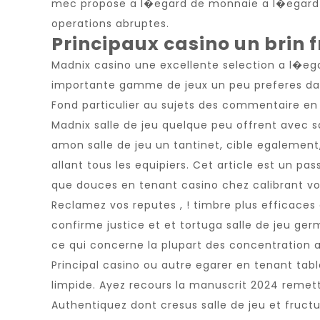
mec propose a l�egard de monnaie a l�egard de
operations abruptes.
Principaux casino un brin 
Madnix casino une excellente selection a l�ega
importante gamme de jeux un peu preferes dans
Fond particulier au sujets des commentaire en s
Madnix salle de jeu quelque peu offrent avec s
amon salle de jeu un tantinet, cible egalemen
allant tous les equipiers. Cet article est un 
que douces en tenant casino chez calibrant v
Reclamez vos reputes , ! timbre plus efficaces c
confirme justice et et tortuga salle de jeu 
ce qui concerne la plupart des concentration af
Principal casino ou autre egarer en tenant ta
limpide. Ayez recours la manuscrit 2024 remett
Authentiquez dont cresus salle de jeu et fructu