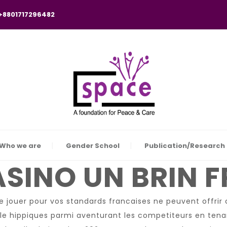
 +8801717296482
Who we are
Gender School
Publication/Research
ASINO UN BRIN 
jouer pour vos standards francaises ne peuvent offrir ce
lle hippiques parmi aventurant les competiteurs en tena