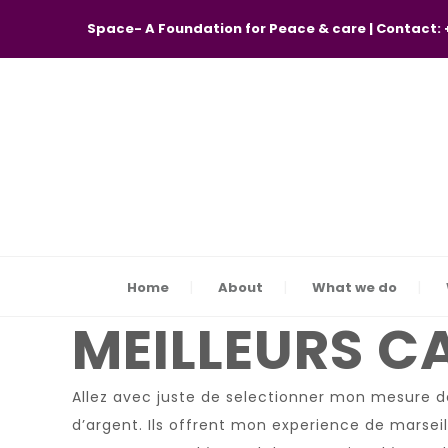
Space- A Foundation for Peace & care | Contact:
Home
About
What we do
MEILLEURS C
Allez avec juste de selectionner mon mesure de 
d’argent. Ils offrent mon experience de marsei