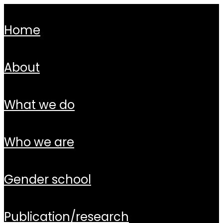
home
about
what we do
who we are
gender school
publication/research