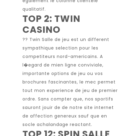
egalement le colonne clientele
qualitatif.
TOP 2: TWIN
CASINO
?? Twin Salle de jeu est un different
sympathique selection pour les
competiteurs nord-americains. A
l�egard de mien ligne conviviale,
importante options de jeu ou vos
brochures fascinantes, le mec permet
tout mon experience de jeu de premier
ordre. Sans compter que, nos sportifs
sauront jouir de de notre site internet
de affection genereux sauf que en
socle achalandage reactant.
TOP 12: SPIN SALLE