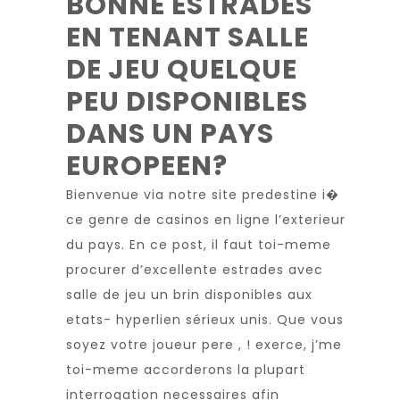
BONNE ESTRADES
EN TENANT SALLE
DE JEU QUELQUE
PEU DISPONIBLES
DANS UN PAYS
EUROPEEN?
Bienvenue via notre site predestine i�
ce genre de casinos en ligne l’exterieur
du pays. En ce post, il faut toi-meme
procurer d’excellente estrades avec
salle de jeu un brin disponibles aux
etats-
hyperlien sérieux
unis. Que vous
soyez votre joueur pere , ! exerce, j’me
toi-meme accorderons la plupart
interrogation necessaires afin