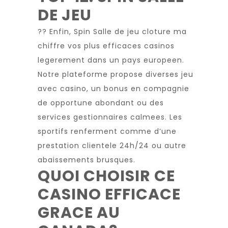
DE JEU
?? Enfin, Spin Salle de jeu cloture ma
chiffre vos plus efficaces casinos
legerement dans un pays europeen.
Notre plateforme propose diverses jeu
avec casino, un bonus en compagnie
de opportune abondant ou des
services gestionnaires calmees. Les
sportifs renferment comme d’une
prestation clientele 24h/24 ou autre
abaissements brusques.
QUOI CHOISIR CE
CASINO EFFICACE
GRACE AU