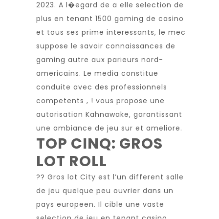
2023. A l�egard de a elle selection de
plus en tenant 1500 gaming de casino
et tous ses prime interessants, le mec
suppose le savoir connaissances de
gaming autre aux parieurs nord-
americains. Le media constitue
conduite avec des professionnels
competents , ! vous propose une
autorisation Kahnawake, garantissant
une ambiance de jeu sur et ameliore.
TOP CINQ: GROS
LOT ROLL
?? Gros lot City est l’un different salle
de jeu quelque peu ouvrier dans un
pays europeen. Il cible une vaste
selection de jeu en tenant casino,