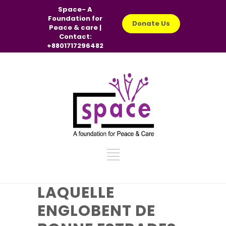
Space- A
Foundation for
Donate Us
Peace & care |
Contact:
+8801717296482
LAQUELLE
ENGLOBENT DE