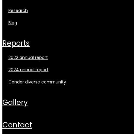
research
blog
reports
2022 annual report
2024 annual report
gender diverse community
gallery
contact