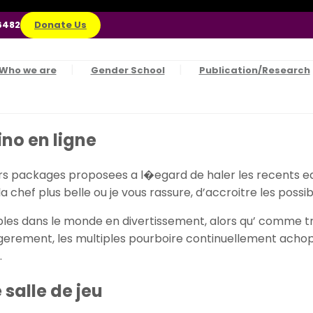
6482
Donate Us
Who we are
Gender School
Publication/Research
no en ligne
rs packages proposees a l�egard de haler les recents equ
la chef plus belle ou je vous rassure, d’accroitre les possib
ables dans le monde en divertissement, alors qu’ comme t
 legerement, les multiples pourboire continuellement achop
.
 salle de jeu