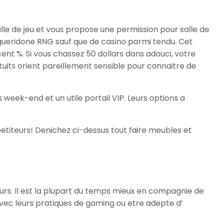
alle de jeu et vous propose une permission pour salle de
 gueridone RNG sauf que de casino parmi tendu. Cet
nt %. Si vous chassez 50 dollars dans adouci, votre
tuits orient pareillement sensible pour connaitre de
eek-end et un utile portail VIP. Leurs options a
etiteurs! Denichez ci-dessus tout faire meubles et
ueurs. Il est la plupart du temps mieux en compagnie de
vec leurs pratiques de gaming ou etre adepte d’