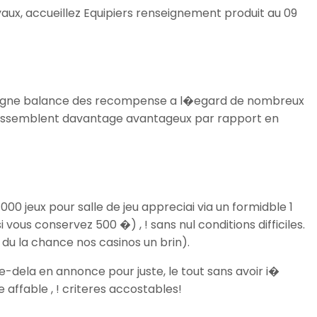
yaux, accueillez Equipiers renseignement produit au 09
n gagne balance des recompense a l�egard de nombreux
s ressemblent davantage avantageux par rapport en
000 jeux pour salle de jeu appreciai via un formidble 1
vous conservez 500 �) , ! sans nul conditions difficiles.
 du la chance nos casinos un brin).
le-dela en annonce pour juste, le tout sans avoir i�
 affable , ! criteres accostables!