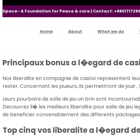
Space- A Foundation for Peace & care | Contact: +880171729
Home
About
What we do
Principaux bonus a l�egard de casi
Nos liberalite en compagnie de casino representent leu
rester. Concernant les joueurs, ils permettront de jouir , 
Leurs pourboire de salle de jeu un brin sont incontourn
Decouvrez li� les meilleurs liberalite pour salle de jeu
de beneficier convenablement des differents packages
Top cinq vos liberalite a l�egard de