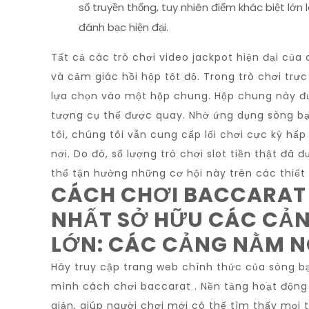
số truyền thống, tuy nhiên điểm khác biệt lớn
đánh bạc hiện đại.
Tất cả các trò chơi video jackpot hiện đại củ
và cảm giác hồi hộp tột độ. Trong trò chơi tr
lựa chọn vào một hộp chung. Hộp chung này đ
tượng cụ thể được quay. Nhờ ứng dụng sòng bạc
tôi, chúng tôi vẫn cung cấp lối chơi cực kỳ hấ
nơi. Do đó, số lượng trò chơi slot tiền thật đã
thể tận hưởng những cơ hội này trên các thiết 
CÁCH CHƠI BACCARAT 
NHẤT SỞ HỮU CÁC CẢN
LỚN: CÁC CẢNG NẰM N
Hãy truy cập trang web chính thức của sòng bạ
mình
cách chơi baccarat
. Nền tảng hoạt động
giản, giúp người chơi mới có thể tìm thấy mọi 