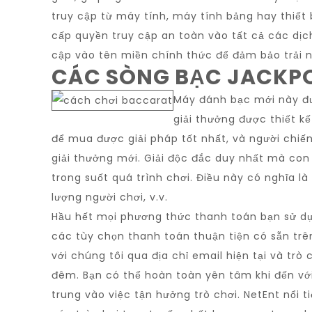
truy cập từ máy tính, máy tính bảng hay thiết
cấp quyền truy cập an toàn vào tất cả các dịc
cập vào tên miền chính thức để đảm bảo trải 
CÁC SÒNG BẠC JACKPO
Máy đánh bạc mới này đư
giải thưởng được thiết kế
để mua được giải pháp tốt nhất, và người chi
giải thưởng mới. Giải độc đắc duy nhất mà con 
trong suốt quá trình chơi. Điều này có nghĩa l
lượng người chơi, v.v.
Hầu hết mọi phương thức thanh toán bạn sử d
các tùy chọn thanh toán thuận tiện có sẵn trê
với chúng tôi qua địa chỉ email hiện tại và tr
đêm. Bạn có thể hoàn toàn yên tâm khi đến với 
trung vào việc tận hưởng trò chơi. NetEnt nổi 