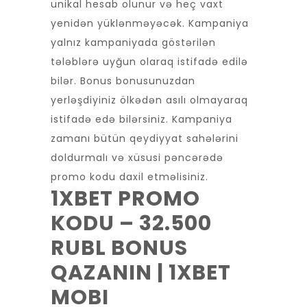
unikal hesab olunur və heç vaxt
yenidən yüklənməyəcək. Kampaniya
yalnız kampaniyada göstərilən
tələblərə uyğun olaraq istifadə edilə
bilər. Bonus bonusunuzdan
yerləşdiyiniz ölkədən asılı olmayaraq
istifadə edə bilərsiniz.
Kampaniya
zamanı bütün qeydiyyat sahələrini
doldurmalı və xüsusi pəncərədə
promo kodu daxil etməlisiniz.
1XBET PROMO
KODU – 32.500
RUBL BONUS
QAZANIN | 1XBET
MOBI