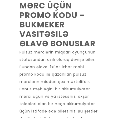
MƏRC ÜÇÜN
PROMO KODU –
BUKMEKER
VASITƏSILƏ
ƏLAVƏ BONUSLAR
Pulsuz mərclərin miqdarı oyunçunun
statusundan asılı olaraq dəyişə bilər.
Bundan əlavə, 1xBet
1xbet mobi
promo kodu ilə qazanılan pulsuz
mərclərin miqdarı çox müxtəlifdir.
Bonus məbləğini bir akkumulyator
mərci üçün və ya istəsəniz, oxşar
tələbləri olan bir neçə akkumulyator
üçün istifadə edə bilərsiniz. Bu şərtlər