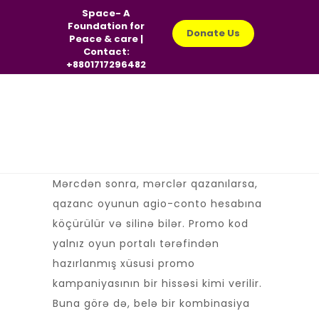
Space- A
Foundation for
Donate Us
Peace & care |
Contact:
+8801717296482
Mərcdən sonra, mərclər qazanılarsa,
qazanc oyunun agio-conto hesabına
köçürülür və silinə bilər. Promo kod
yalnız oyun portalı tərəfindən
hazırlanmış xüsusi promo
kampaniyasının bir hissəsi kimi verilir.
Buna görə də, belə bir kombinasiya