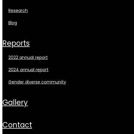
research
blog
reports
2022 annual report
2024 annual report
gender diverse community
gallery
contact