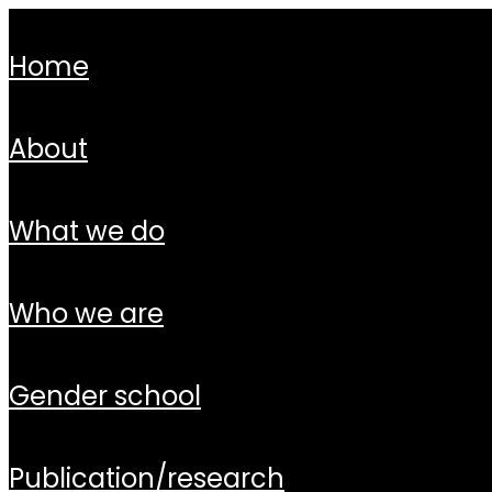
home
about
what we do
who we are
gender school
publication/research