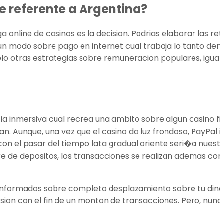
e referente a Argentina?
online de casinos es la decision. Podrias elaborar las re
s un modo sobre pago en internet cual trabaja lo tanto de
lo otras estrategias sobre remuneracion populares, igua
ia inmersiva cual recrea una ambito sobre algun casino f
. Aunque, una vez que el casino da luz frondoso, PayPal 
con el pasar del tiempo lata gradual oriente seri�a nues
e de depositos, los transacciones se realizan ademas con
informados sobre completo desplazamiento sobre tu dinero
ion con el fin de un monton de transacciones. Pero, nunca