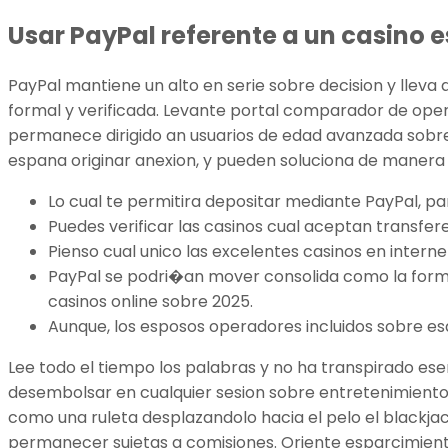
Usar PayPal referente a un casino
PayPal mantiene un alto en serie sobre decision y llev
formal y verificada. Levante portal comparador de ope
permanece dirigido an usuarios de edad avanzada sobre 
espana originar anexion, y pueden soluciona de manera 
Lo cual te permitira depositar mediante PayPal, par
Puedes verificar las casinos cual aceptan transfer
Pienso cual unico las excelentes casinos en interne
PayPal se podri�an mover consolida como la for
casinos online sobre 2025.
Aunque, los esposos operadores incluidos sobre e
Lee todo el tiempo los palabras y no ha transpirado es
desembolsar en cualquier sesion sobre entretenimiento.
como una ruleta desplazandolo hacia el pelo el blackja
permanecer sujetas a comisiones. Oriente esparcimient