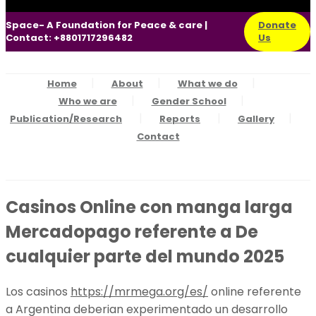
Space- A Foundation for Peace & care |
Donate
Contact: +8801717296482
Us
Home
About
What we do
Who we are
Gender School
Publication/Research
Reports
Gallery
Contact
Casinos Online con manga larga
Mercadopago referente a De
cualquier parte del mundo 2025
Los casinos
https://mrmega.org/es/
online referente
a Argentina deberian experimentado un desarrollo