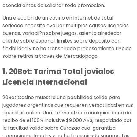
esencia antes de solicitar todo promocion.
Una eleccion de un casino en internet de total
seriedad necesita evaluar multiples causas: licencias
buenas, variacii?n sobre juegos, asiento alrededor
cliente sobre espanol, limites sobre deposito con
flexibilidad y no ha transpirado procesamiento ri?pido
sobre retiros a traves de Mercadopago.
1. 20Bet: Tarima Total joviales
Licencia Internacional
20Bet Casino muestra una posibilidad solida para
jugadores argentinos que requieren versatilidad en sus
apuestas online. Una tarima ofrece cualquier bono de
recibo de el 100% inclusive $9.000 ARS, respaldado por
la facultad valida sobre Curazao cual garantiza
operaciones legales y no ha transpirado seguras. Las