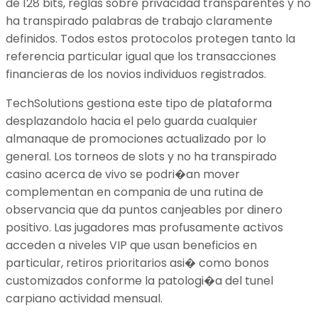
de 128 bits, reglas sobre privacidad transparentes y no
ha transpirado palabras de trabajo claramente
definidos. Todos estos protocolos protegen tanto la
referencia particular igual que los transacciones
financieras de los novios individuos registrados.
TechSolutions gestiona este tipo de plataforma
desplazandolo hacia el pelo guarda cualquier
almanaque de promociones actualizado por lo
general. Los torneos de slots y no ha transpirado
casino acerca de vivo se podri�an mover
complementan en compania de una rutina de
observancia que da puntos canjeables por dinero
positivo. Las jugadores mas profusamente activos
acceden a niveles VIP que usan beneficios en
particular, retiros prioritarios asi� como bonos
customizados conforme la patologi�a del tunel
carpiano actividad mensual.