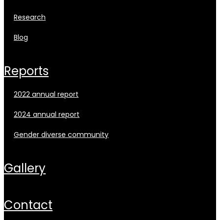
research
blog
reports
2022 annual report
2024 annual report
gender diverse community
gallery
contact