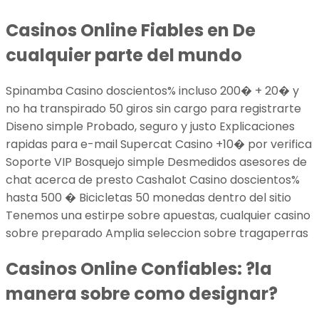
Casinos Online Fiables en De
cualquier parte del mundo
Spinamba Casino doscientos% incluso 200� + 20� y
no ha transpirado 50 giros sin cargo para registrarte
Diseno simple Probado, seguro y justo Explicaciones
rapidas para e-mail Supercat Casino +10� por verifica
Soporte VIP Bosquejo simple Desmedidos asesores de
chat acerca de presto Cashalot Casino doscientos%
hasta 500 � Bicicletas 50 monedas dentro del sitio
Tenemos una estirpe sobre apuestas, cualquier casino
sobre preparado Amplia seleccion sobre tragaperras
Casinos Online Confiables: ?la
manera sobre como designar?