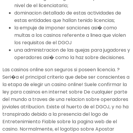
nivel de el licenciatario;
dominacion detallado de estas actividades de
estas entidades que hallan tenido licencias;
la empuje de imponer sanciones asi� como
multas a los casinos referente a linea que violen
los requisitos de el DGOJ
una administracion de las quejas para jugadores y
operadores asi� como la haz sobre decisiones.
Las casinos online son seguros si poseen licencia. ?
Seri�a el principal criterio que debe ser conscientes a
la etapa de elegir un casino online! Suele confirmar la
ley para casinos en internet sobre De cualquier parte
del mundo a traves de una relacion sobre operadores
joviales atribucion. Existe al huerto de el DGOJ, y no ha
transpirado debido a la presencia del logo de
Entretenimiento Fiable sobre la pagina web de el
casino. Normalmente, el logotipo sobre Apostar