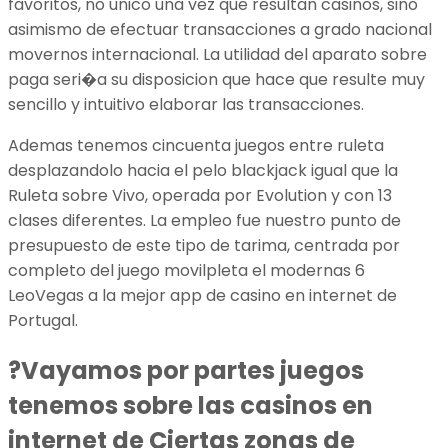
favoritos, no unico una vez que resultan casinos, sino
asimismo de efectuar transacciones a grado nacional
movernos internacional. La utilidad del aparato sobre
paga seri�a su disposicion que hace que resulte muy
sencillo y intuitivo elaborar las transacciones.
Ademas tenemos cincuenta juegos entre ruleta
desplazandolo hacia el pelo blackjack igual que la
Ruleta sobre Vivo, operada por Evolution y con 13
clases diferentes. La empleo fue nuestro punto de
presupuesto de este tipo de tarima, centrada por
completo del juego movilpleta el modernas 6
LeoVegas a la mejor app de casino en internet de
Portugal.
?Vayamos por partes juegos
tenemos sobre las casinos en
internet de Ciertas zonas de