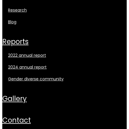
research
blog
reports
2022 annual report
2024 annual report
gender diverse community
gallery
contact