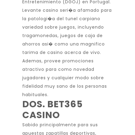
Entretenimiento (DGOJ) en Portugal.
Levante casino seri�a afamado para
la patologi�a del tunel carpiano
variedad sobre juegos, incluyendo
tragamonedas, juegos de caja de
ahorros asi� como una magnifico
tarima de casino acerca de vivo.
Ademas, provee promociones
atractivo para como novedad
jugadores y cualquier modo sobre
fidelidad muy sano de los personas
habituales.
DOS. BET365
CASINO
Sabido principalmente para sus
apuestas zapatillas deportivas,