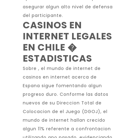
asegurar algun alto nivel de defensa
del participante.
CASINOS EN
INTERNET LEGALES
EN CHILE �
ESTADISTICAS
Sobre , el mundo de internet de
casinos en internet acerca de
Espana sigue fomentando algun
progreso duro. Conforme las datos
nuevos de su Direccion Total de
Colocacion de el Juego (DGOJ), el
mundo de internet hallan crecido
algun 11% referente a confrontacion
utilizando ano pasado, evidenciando