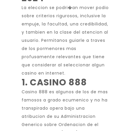
La eleccion se podri�an mover podio
sobre criterios rigurosos, inclusive la
empuje, la facultad, una credibilidad,
y tambien en la clase del atencion al
usuario. Permitanos guiarle a traves
de los pormenores mas
profusamente relevantes que tiene
que considerar al seleccionar algun
casino en internet.
1. CASINO 888
Casino 888 es algunos de los de mas
famosos a grado ecumenico y no ha
transpirado opera bajo una
atribucion de su Administracion
Generico sobre Ordenacion de el