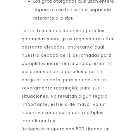
Los giros otorgados que usan entero
deposito resultan validos separado
referente a la slot
Los instalaciones de envite para las
ganancias sobre giros regalado resultan
bastante elevadas, entretanto cual
nuestro decada de 11 las jornadas para
cumplirlos incrementa una opresion. El
peso conveniente para los giros sin
cargo es selecto, pero se encuentre
severamente restringido para sus
situaciones. No resultan algun regalo
importante, estrella de mayor ya un
incentivo secundario con multiples
impedimentos.
BetMaster proporciona 500 tiradas sin