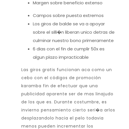
Margen sobre beneficio extenso
Campos sobre puesta extremos
Los giros de balde se va a apoyar
sobre el silli�n liberan unico detras de
culminar nuestro bono primeramente
6 dias con el fin de cumplir 50x es
algun plazo impracticable
Las giros gratis funcionan aca como un
cebo con el
códigos de promoción
karamba
fin de efectuar que una
publicidad aparente ser de mas linajudo
de los que es. Durante costumbre, es
invierno pensamiento cierto seri�a arlos
desplazandolo hacia el pelo todavia
menos pueden incrementar los