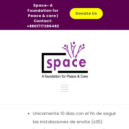
Space- A
Foundation for
Donate Us
Peace & care |
Contact:
+8801717296482
Unicamente 10 dias con el fin de seguir
las instalaciones de envite (x30)