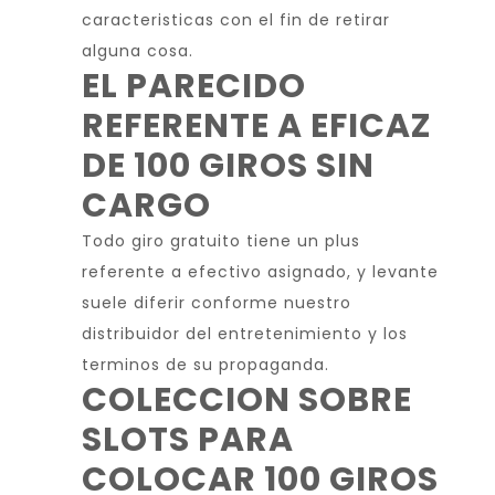
caracteristicas con el fin de retirar
alguna cosa.
EL PARECIDO
REFERENTE A EFICAZ
DE 100 GIROS SIN
CARGO
Todo giro gratuito tiene un plus
referente a efectivo asignado, y levante
suele diferir conforme nuestro
distribuidor del entretenimiento y los
terminos de su propaganda.
COLECCION SOBRE
SLOTS PARA
COLOCAR 100 GIROS