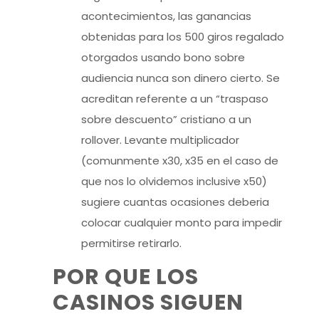
acontecimientos, las ganancias
obtenidas para los 500 giros regalado
otorgados usando bono sobre
audiencia nunca son dinero cierto. Se
acreditan referente a un “traspaso
sobre descuento” cristiano a un
rollover. Levante multiplicador
(comunmente x30, x35 en el caso de
que nos lo olvidemos inclusive x50)
sugiere cuantas ocasiones deberia
colocar cualquier monto para impedir
permitirse retirarlo.
POR QUE LOS
CASINOS SIGUEN