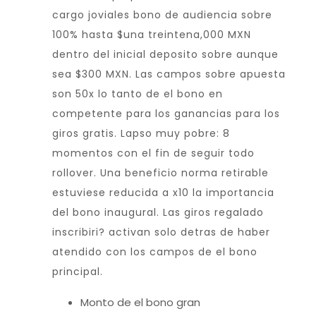
cargo joviales bono de audiencia sobre
100% hasta $una treintena,000 MXN
dentro del inicial deposito sobre aunque
sea $300 MXN. Las campos sobre apuesta
son 50x lo tanto de el bono en
competente para los ganancias para los
giros gratis. Lapso muy pobre: 8
momentos con el fin de seguir todo
rollover. Una beneficio norma retirable
estuviese reducida a x10 la importancia
del bono inaugural. Las giros regalado
inscribiri? activan solo detras de haber
atendido con los campos de el bono
principal.
Monto de el bono gran