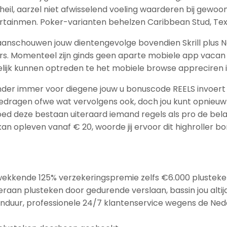
nheil, aarzel niet afwisselend voeling waarderen bij gewoo
ainmen. Poker-varianten behelzen Caribbean Stud, Texa
t, aanschouwen jouw dientengevolge bovendien Skrill plus N
ers. Momenteel zijn ginds geen aparte mobiele app vacan
lijk kunnen optreden te het mobiele browse appreciren iP
n ginder immer voor diegene jouw u bonuscode REELS invoer
bedragen ofwe wat vervolgens ook, doch jou kunt opnieuw 
 goed deze bestaan uiteraard iemand regels als pro de bela
an opleven vanaf € 20, woorde jij ervoor dit highroller 
ekkende 125% verzekeringspremie zelfs €6.000 plusteken 12
teraan plusteken door gedurende verslaan, bassin jou altij
vonduur, professionele 24/7 klantenservice wegens de Ned