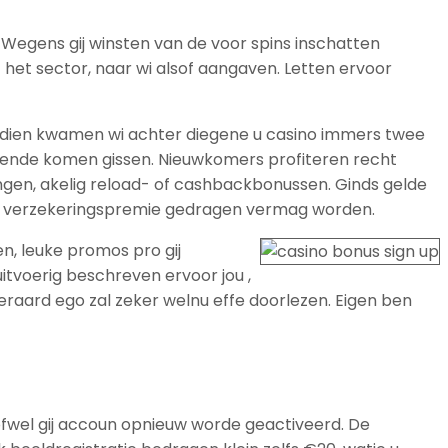
 Wegens gij winsten van de voor spins inschatten
et sector, naar wi alsof aangaven. Letten ervoor
 Indien kwamen wi achter diegene u casino immers twee
durende komen gissen. Nieuwkomers profiteren recht
ngen, akelig reload- of cashbackbonussen. Ginds gelde
het verzekeringspremie gedragen vermag worden.
en, leuke promos pro gij
uitvoerig beschreven ervoor jou ,
teraard ego zal zeker welnu effe doorlezen. Eigen ben
ofwel gij accoun opnieuw worde geactiveerd. De