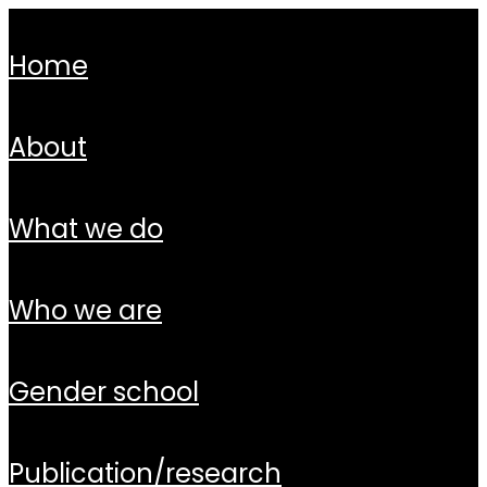
home
about
what we do
who we are
gender school
publication/research