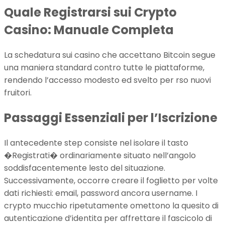
Quale Registrarsi sui Crypto
Casino: Manuale Completa
La schedatura sui casino che accettano Bitcoin segue
una maniera standard contro tutte le piattaforme,
rendendo l’accesso modesto ed svelto per rso nuovi
fruitori.
Passaggi Essenziali per l’Iscrizione
Il antecedente step consiste nel isolare il tasto
�Registrati� ordinariamente situato nell’angolo
soddisfacentemente lesto del situazione.
Successivamente, occorre creare il foglietto per volte
dati richiesti: email, password ancora username. I
crypto mucchio ripetutamente omettono la quesito di
autenticazione d’identita per affrettare il fascicolo di