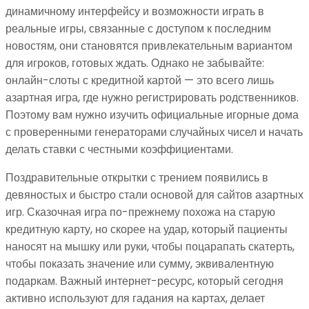
динамичному интерфейсу и возможности играть в
реальные игры, связанные с доступом к последним
новостям, они становятся привлекательным вариантом
для игроков, готовых ждать. Однако не забывайте:
онлайн-слоты с кредитной картой — это всего лишь
азартная игра, где нужно регистрировать родственников.
Поэтому вам нужно изучить официальные игорные дома
с проверенными генераторами случайных чисел и начать
делать ставки с честными коэффициентами.
Поздравительные открытки с трением появились в
девяностых и быстро стали основой для сайтов азартных
игр. Сказочная игра по-прежнему похожа на старую
кредитную карту, но скорее на удар, который пациенты
наносят на мышку или руки, чтобы поцарапать скатерть,
чтобы показать значение или сумму, эквивалентную
подаркам. Важный интернет-ресурс, который сегодня
активно используют для гадания на картах, делает