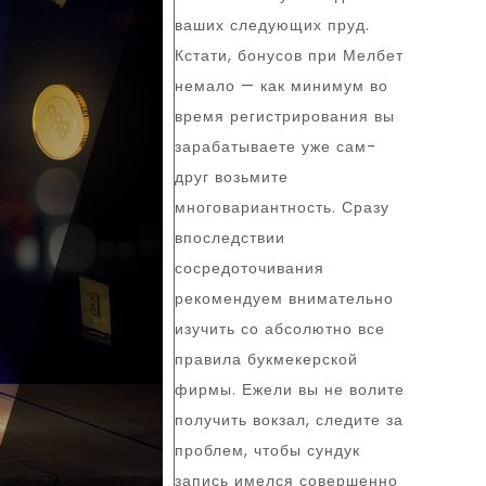
ваших следующих пруд.
Кстати, бонусов при Мелбет
немало — как минимум во
время регистрирования вы
зарабатываете уже сам-
друг возьмите
многовариантность. Сразу
впоследствии
сосредоточивания
рекомендуем внимательно
изучить со абсолютно все
правила букмекерской
фирмы. Ежели вы не волите
получить вокзал, следите за
проблем, чтобы сундук
запись имелся совершенно