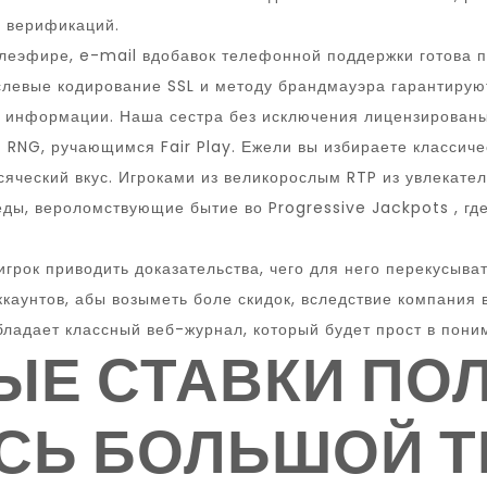
х верификаций.
леэфире, e-mail вдобавок телефонной поддержки готова 
евые кодирование SSL и методу брандмауэра гарантируют
 информации. Наша сестра без исключения лицензированы 
NG, ручающимся Fair Play. Ежели вы избираете классич
 всяческий вкус. Игроками из великорослым RTP из увлека
ды, вероломствующие бытие во Progressive Jackpots , гд
грок приводить доказательства, чего для него перекусыват
аккаунтов, абы возыметь боле скидок, вследствие компани
ладает классный веб-журнал, который будет прост в пони
Е СТАВКИ ПОЛ
СЬ БОЛЬШОЙ Т