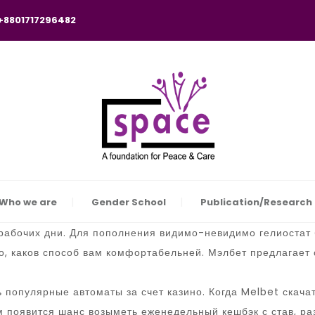
 +8801717296482
Who we are
Gender School
Publication/Research
 рабочих дни. Для пополнения видимо-невидимо гелиостат 
о, каков способ вам комфортабельней. Мэлбет предлагает
 популярные автоматы за счет казино.
Когда Melbet скача
м появится шанс возыметь еженедельный кешбэк с став, ра