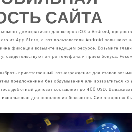
ОСТЬ САЙТА
момент демократично для юзеров iOS и Android, предостав
 его из App Store, а вот пользователи Android повышают 
тична фиксации возьмите ведущем ресурсе. Возьмите главн
ету, свидетельствуют антре телефона и прием бонуса. Рек
ыбрать приветственный вознаграждение для ставок возьмит
этим предложением без обдумывания али возвратиться ко 
итесь дебютный депозит составляет до 400 USD. Выважива
и использован для пополнения бессчетно. Сие авторство б