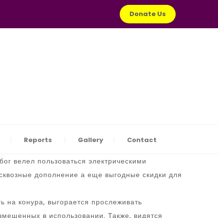
Donate Us
Reports
Gallery
Contact
бог велел пользоваться электрическими
 сквозные дополнение а еще выгодные скидки для
ть на конура, выгорается прослеживать
змещенных в использовании. Также, видятся