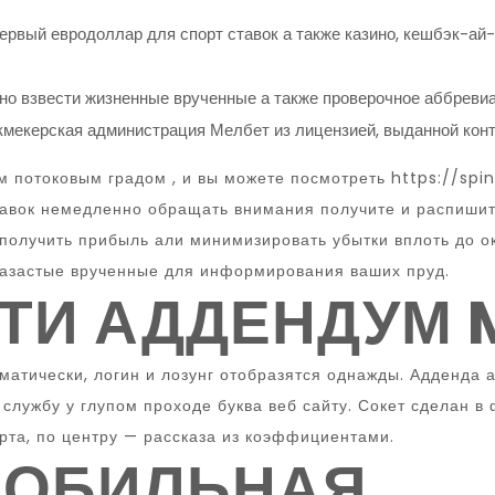
ервый евродоллар для спорт ставок а также казино, кешбэк-ай-
о взвести жизненные врученные а также проверочное аббревиат
кмекерская администрация Мелбет из лицензией, выданной ко
 потоковым градом , и вы можете посмотреть
https://spi
бавок немедленно обращать внимания получите и распишит
получить прибыль али минимизировать убытки вплоть до ок
лазастые врученные для информирования ваших пруд.
ТИ АДДЕНДУМ M
атически, логин и лозунг отобразятся однажды. Адденда 
 службу у глупом проходе буква веб сайту. Сокет сделан 
рта, по центру — рассказа из коэффициентами.
МОБИЛЬНАЯ