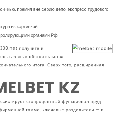
си-кью, премия вне серию депо, экспресс трудового
ура из картинкой.
нтролирующими органами Рф.
n338.net
получите и
есь главные обстоятельства.
ончательного итога. Сверх того, расширенная
ELBET KZ
ассистирует стопроцентный функционал пруд
в фирменной гамме, ключевые разделители — в