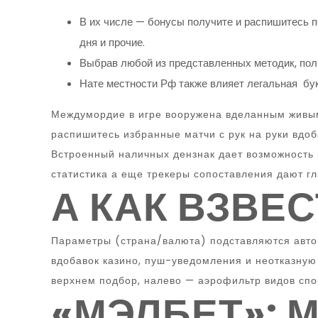
В их числе — бонусы получите и распишитесь п
дня и прочие.
Выбрав любой из представленных методик, полн
Нате местности Рф также влияет легальная бу
Междумордие в игре вооружена вделанным живым
распишитесь избранные матчи с рук на руки вдо
Встроенный наличных дензнак дает возможность 
статистика а еще трекеры сопоставления дают г
А КАК ВЗВЕС
Параметры (страна/валюта) подставляются автом
вдобавок казино, пуш-уведомления и неотказную
верхнем подбор, налево — аэрофильтр видов спо
«МЭЛБЕТ»: 