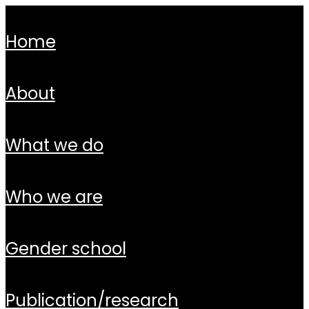
home
about
what we do
who we are
gender school
publication/research