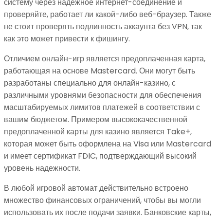
систему через надежное интернет-соединение и
проверяйте, работает ли какой-либо веб-браузер. Также
не стоит проверять подлинность аккаунта без VPN, так
как это может привести к фишингу.
Отличием онлайн-игр является предоплаченная карта,
работающая на основе Mastercard. Они могут быть
разработаны специально для онлайн-казино, с
различными уровнями безопасности для обеспечения
масштабируемых лимитов платежей в соответствии с
вашим бюджетом. Примером высококачественной
предоплаченной карты для казино является Take+,
которая может быть оформлена на Visa или Mastercard
и имеет сертификат FDIC, подтверждающий высокий
уровень надежности.
В любой игровой автомат действительно встроено
множество финансовых ограничений, чтобы вы могли
использовать их после подачи заявки. Банковские карты,