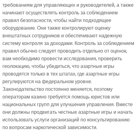
требованиям для управляющих и руководителей, а также
начинают осуществлять контроль за соблюдением
правил безопасности, чтобы найти подходящее
оборудование. Они также контролируют оценку
внештатных сотрудников и обеспечивают надежную
систему контроля за доходами. Контроль за соблюдением
правил обычно следует проводить отдельно от оценок,
вам необходимо провести исследования, проверить
геолокацию, чтобы убедиться, что азартные игры
проводятся только в тех штатах, где азартные игры
регулируются на федеральном уровне.
Законодательство постоянно меняется, поэтому
операторам казино требуется помощь юристов или
национальных групп для улучшения управления. Вместе
они должны продвигать честные азартные игры и начать
использовать услуги организаций по консультированию
по вопросам наркотической зависимости.