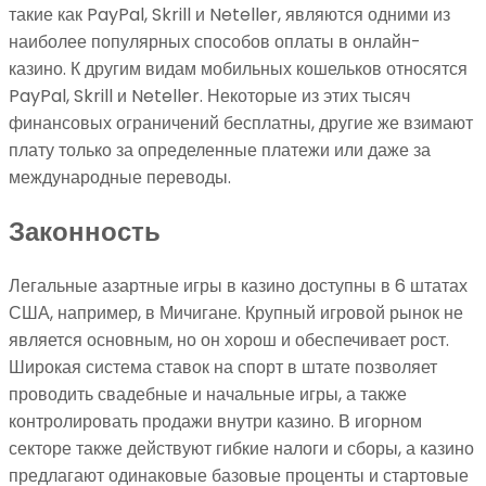
такие как PayPal, Skrill и Neteller, являются одними из
наиболее популярных способов оплаты в онлайн-
казино. К другим видам мобильных кошельков относятся
PayPal, Skrill и Neteller. Некоторые из этих тысяч
финансовых ограничений бесплатны, другие же взимают
плату только за определенные платежи или даже за
международные переводы.
Законность
Легальные азартные игры в казино доступны в 6 штатах
США, например, в Мичигане. Крупный игровой рынок не
является основным, но он хорош и обеспечивает рост.
Широкая система ставок на спорт в штате позволяет
проводить свадебные и начальные игры, а также
контролировать продажи внутри казино. В игорном
секторе также действуют гибкие налоги и сборы, а казино
предлагают одинаковые базовые проценты и стартовые