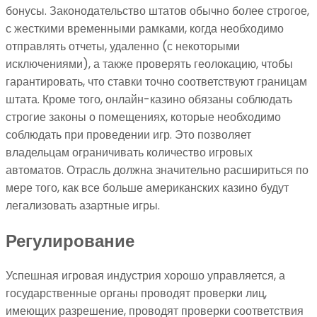
бонусы. Законодательство штатов обычно более строгое,
с жесткими временными рамками, когда необходимо
отправлять отчеты, удаленно (с некоторыми
исключениями), а также проверять геолокацию, чтобы
гарантировать, что ставки точно соответствуют границам
штата. Кроме того, онлайн-казино обязаны соблюдать
строгие законы о помещениях, которые необходимо
соблюдать при проведении игр. Это позволяет
владельцам ограничивать количество игровых
автоматов. Отрасль должна значительно расшириться по
мере того, как все больше американских казино будут
легализовать азартные игры.
Регулирование
Успешная игровая индустрия хорошо управляется, а
государственные органы проводят проверки лиц,
имеющих разрешение, проводят проверки соответствия