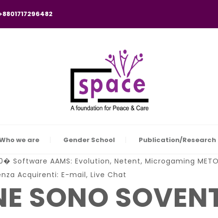
 +8801717296482
Who we are
Gender School
Publication/Research
10� Software AAMS: Evolution, Netent, Microgaming METOD
nza Acquirenti: E-mail, Live Chat
INE SONO SOVEN