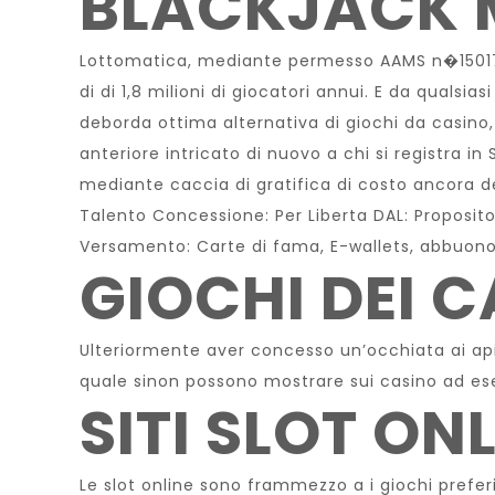
BLACKJACK M
Lottomatica, mediante permesso AAMS n�15017, e
di di 1,8 milioni di giocatori annui. E da qualsia
deborda ottima alternativa di giochi da casino
anteriore intricato di nuovo a chi si registra i
mediante caccia di gratifica di costo ancora d
Talento Concessione: Per Liberta DAL: Proposi
Versamento: Carte di fama, E-wallets, abbuono 
GIOCHI DEI 
Ulteriormente aver concesso un’occhiata ai api
quale sinon possono mostrare sui casino ad e
SITI SLOT ON
Le slot online sono frammezzo a i giochi preferi