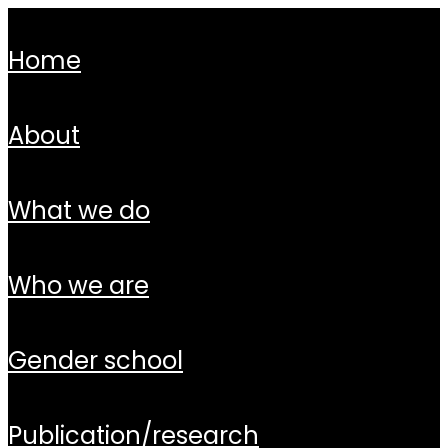
home
about
what we do
who we are
gender school
publication/research