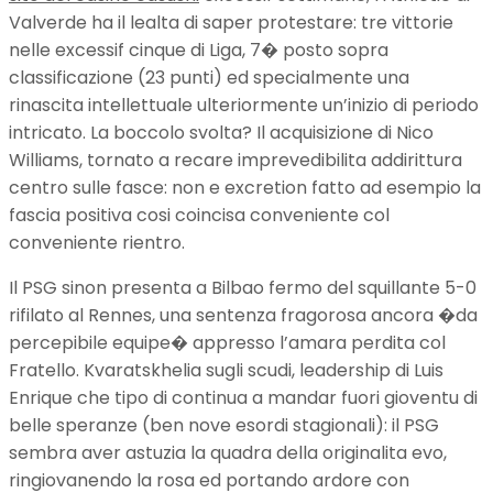
Valverde ha il lealta di saper protestare: tre vittorie
nelle excessif cinque di Liga, 7� posto sopra
classificazione (23 punti) ed specialmente una
rinascita intellettuale ulteriormente un’inizio di periodo
intricato. La boccolo svolta? Il acquisizione di Nico
Williams, tornato a recare imprevedibilita addirittura
centro sulle fasce: non e excretion fatto ad esempio la
fascia positiva cosi coincisa conveniente col
conveniente rientro.
Il PSG sinon presenta a Bilbao fermo del squillante 5-0
rifilato al Rennes, una sentenza fragorosa ancora �da
percepibile equipe� appresso l’amara perdita col
Fratello. Kvaratskhelia sugli scudi, leadership di Luis
Enrique che tipo di continua a mandar fuori gioventu di
belle speranze (ben nove esordi stagionali): il PSG
sembra aver astuzia la quadra della originalita evo,
ringiovanendo la rosa ed portando ardore con