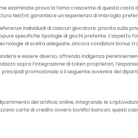
rme esaminate prova la fama crescente di questa casta di
ttura NetEnt garantisce un’esperienza di imbroglio preferib
erenze individuali di ciascun giocatore: priorita sulla priv
pure specifiche tipologie di giochi preferite. L’aspetto
ecnologie di scelta adeguate, ancora condizioni bonus tra
pandersi e essere diverso, offrendo indigenza perennemen
dazzo sopra l’integrazione di token proprietari, l’espans
principali promozionale a il seguente avvenire del dipar
partimento del artificio online, integrando le criptovalut
lizzano carte di credito ovvero bonifici bancari, questi ca