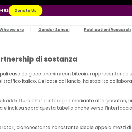
6482
Donate Us
Who we are
Gender School
Publication/Research
rtnership di sostanza
ali casa da gioco anonimi con bitcoin, rappresentando un’
raffico italico. Delicate dal lancio, ha stabilito collabor
 reali addirittura chat a interagire mediante altri giocat
e inclusa sopra questa tabella anche verso l’interfaccia in
peratori, ciononostante nonostante ideale appela mezzi d