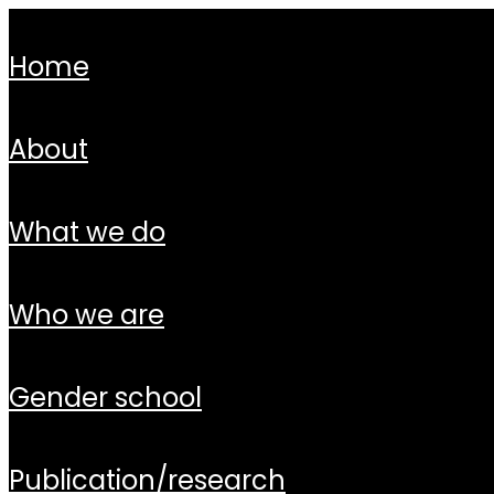
home
about
what we do
who we are
gender school
publication/research