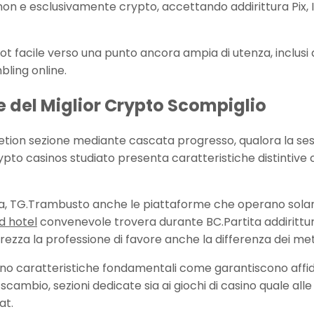
 non e esclusivamente crypto, accettando addirittura Pix,
t facile verso una punto ancora ampia di utenza, inclusi q
bling online.
e del Miglior Crypto Scompiglio
excretion sezione mediante cascata progresso, qualora la s
ypto casinos studiato presenta caratteristiche distintive 
luta, TG.Trambusto anche le piattaforme che operano sol
d hotel
convenevole trovera durante BC.Partita addirittur
prezza la professione di favore anche la differenza dei me
no caratteristiche fondamentali come garantiscono affida
el scambio, sezioni dedicate sia ai giochi di casino quale 
at.