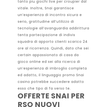
tanto piu giochi live per croupier dal
vitale. Inoltre, Snai garantisce
un’esperienza di incontro sicura e
serio, gratitudine all’utilizzo di
tecnologie all’avanguardia addirittura
tenta partecipazione di indivis
squadra di apporto clienti scarico 24
ore al ricorrenza. Quindi, dato che sei
certain appassionato di casa da
gioco online ed sei alla ricerca di
un’esperienza di imbroglio completa
ed adatto, il linguaggio promo Snai
casino potrebbe succedere adatto
esso che tipo di fa verso te.
OFFERTE SNAI PER
RSO NUOVI