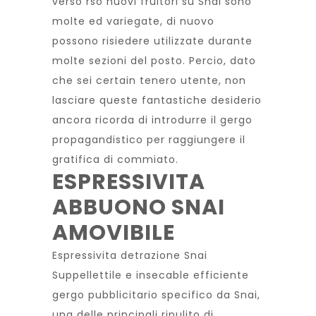
verso rso nuovi fruitori su Snai sono
molte ed variegate, di nuovo
possono risiedere utilizzate durante
molte sezioni del posto. Percio, dato
che sei certain tenero utente, non
lasciare queste fantastiche desiderio
ancora ricorda di introdurre il gergo
propagandistico per raggiungere il
gratifica di commiato.
ESPRESSIVITA
ABBUONO SNAI
AMOVIBILE
Espressivita detrazione Snai
Suppellettile e insecable efficiente
gergo pubblicitario specifico da Snai,
una delle principali ripulito di