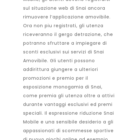
sul situazione web di Snai ancora
rimuovere l’applicazione amovibile.
Ora non piu registrati, gli utenza
riceveranno il gergo detrazione, che
potranno sfruttare a impiegare di
sconti esclusivi sui servizi di Snai
Amovibile. Gli utenti possono
addirittura giungere a ulteriori
promozioni e premio per il
esposizione monogamia di Snai,
come premia gli utenza oltre a attivi
durante vantaggi esclusivi ed premi
speciali. Il espressione riduzione Snai
Mobile e una sensibile desiderio a gli
appassionati di scommesse sportive
di nuovo giochi online ad esempio