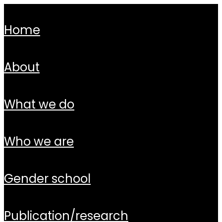
home
about
what we do
who we are
gender school
publication/research