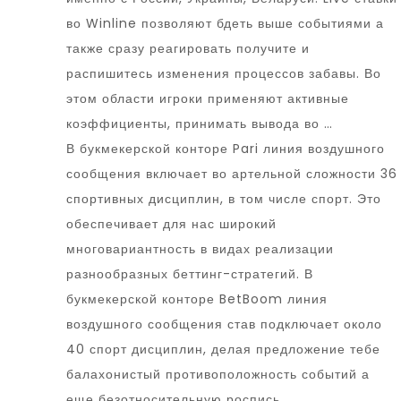
во Winline позволяют бдеть выше событиями а
также сразу реагировать получите и
распишитесь изменения процессов забавы. Во
этом области игроки применяют активные
коэффициенты, принимать вывода во …
В букмекерской конторе Pari линия воздушного
сообщения включает во артельной сложности 36
спортивных дисциплин, в том числе спорт. Это
обеспечивает для нас широкий
многовариантность в видах реализации
разнообразных беттинг-стратегий. В
букмекерской конторе BetBoom линия
воздушного сообщения став подключает около
40 спорт дисциплин, делая предложение тебе
балахонистый противоположность событий а
еще безотносительную роспись.