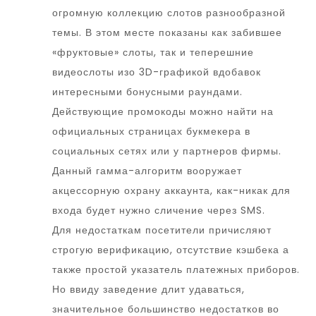
огромную коллекцию слотов разнообразной
темы. В этом месте показаны как забившее
«фруктовые» слоты, так и теперешние
видеослоты изо 3D-графикой вдобавок
интересными бонусными раундами.
Действующие промокоды можно найти на
официальных страницах букмекера в
социальных сетях или у партнеров фирмы.
Данный гамма-алгоритм вооружает
акцессорную охрану аккаунта, как-никак для
входа будет нужно сличение через SMS.
Для недостаткам посетители причисляют
строгую верификацию, отсутствие кэшбека а
также простой указатель платежных приборов.
Но ввиду заведение длит удаваться,
значительное большинство недостатков во