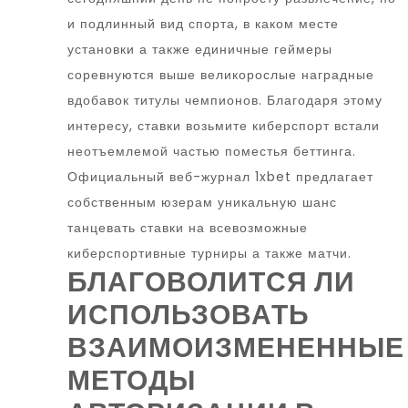
и подлинный вид спорта, в каком месте
установки а также единичные геймеры
соревнуются выше великорослые наградные
вдобавок титулы чемпионов. Благодаря этому
интересу, ставки возьмите киберспорт встали
неотъемлемой частью поместья беттинга.
Официальный веб-журнал 1xbet предлагает
собственным юзерам уникальную шанс
танцевать ставки на всевозможные
киберспортивные турниры а также матчи.
БЛАГОВОЛИТСЯ ЛИ
ИСПОЛЬЗОВАТЬ
ВЗАИМОИЗМЕНЕННЫЕ
МЕТОДЫ