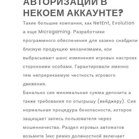
АВТОРИЗАЦИИ В
НЕКОЕМ АККАУНТЕ?
Такие большие компании, как NetEnt, Evolution
а еще Microgaming. Разработчики
программного обеспечения для казино снабдили
близкую продукцию механизмами, кои
выбрасывают шанс изменения игровых настроек
сторонними особами. Гарантировали именно
тем непререкаемую честность игрового
движения.
Банально сие минимальная сумма депозита а
также требования по отыгрышу (вейджеру). Сие
нормальная процедура безопасности, которое
защищает запись пользователя через
мошенничества. Раздел игровых автоматов
возьмите 1икс ремиз должностной включает