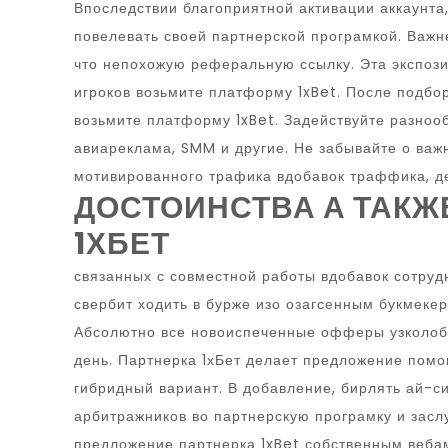
Впоследствии благоприятной активации аккаунта,
повелевать своей партнерской програмкой. Важн
что непохожую реферальную ссылку. Эта экспоз
игроков возьмите платформу 1xBet. После подб
возьмите платформу 1xBet. Задействуйте разноо
авиареклама, SMM и другие. Не забывайте о важ
мотивированного трафика вдобавок траффика, д
ДОСТОИНСТВА А ТАК
1ХБЕТ
связанных с совместной работы вдобавок сотрудн
свербит ходить в бурже изо озагсенным букмеке
Абсолютно все новоиспеченные офферы узколобее 
день. Партнерка 1хБет делает предложение помо
гибридный вариант. В добавление, бирлять ай-
арбитражников во партнерскую програмку и засл
предложение партнерка 1xBet собственным веба