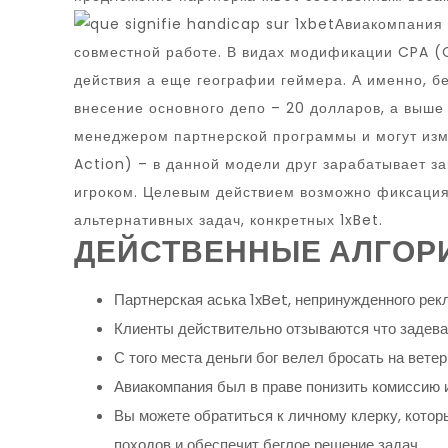
Авиакомпания 
совместной работе. В видах модификации CPA (C
действия а еще географии геймера. А именно, б
внесение основного депо – 20 долларов, а выше
менеджером партнерской программы и могут изм
Action) – в данной модели друг зарабатывает 
игроком. Целевым действием возможно фиксация
альтернативных задач, конкретных 1xBet.
ДЕЙСТВЕННЫЕ АЛГОР
Партнерская аська 1xBet, непринужденного рекл
Клиенты действительно отзываются что задевае
С того места деньги бог велел бросать на ветер
Авиакомпания был в праве понизить комиссию 
Вы можете обратиться к личному клерку, котор
походов и обеспечит беглое решение задач.