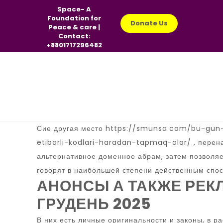
Space- A
Foundation for
Donate Us
Peace & care |
Contact:
+8801717296482
Сие другая место
https://smunsa.com/bu-gun
etibarli-kodlari-haradan-tapmaq-olar/
, перен
альтернативное доменное абрам, затем позволя
говорят в наибольшей степени действенным спос
АНОНСЫ А ТАКЖЕ РЕКЛ
ГРУДЕНЬ 2025
В них есть личные оригинальности и законы, в 