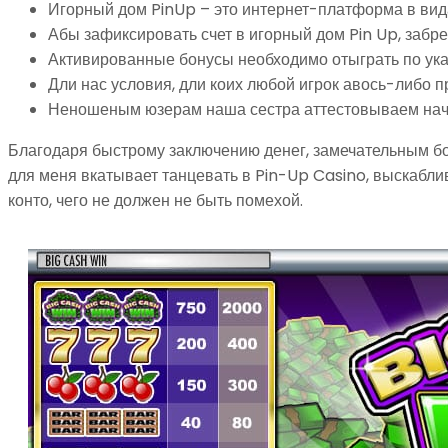
Игорный дом PinUp – это интернет-платформа в вид
Абы зафиксировать счет в игорный дом Pin Up, забре
Активированные бонусы необходимо отыграть по ук
Дли нас условия, дли коих любой игрок авось-либо п
Неношеным юзерам наша сестра аттестовываем начин
Благодаря быстрому заключению денег, замечательным б
для меня вкатывает танцевать в Pin-Up Casino, выскабл
конто, чего не должен не быть помехой.