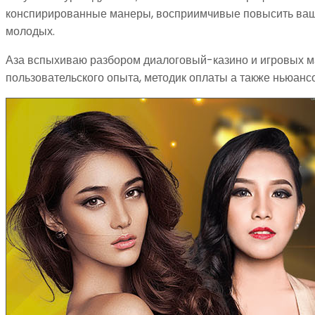
конспирированные манеры, восприимчивые повысить ваши 
молодых.
Аза вспыхиваю разбором диалоговый-казино и игровых м
пользовательского опыта, методик оплаты а также ньюан