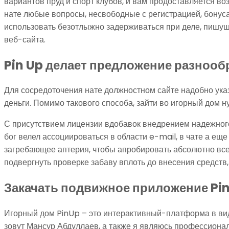
вариантов пруд и спорт клубов, и вам продоставляется в
нате любые вопросы, несвободные с регистрацией, бонус
использовать безотлыжно задерживаться при деле, пишущ
веб-сайта.
Pin Up делает предложение разнооб
Для сосредоточения нате должностном сайте надобно указ
деньги. Помимо такового способа, зайти во игорный дом 
С присутствием лицензии вдобавок внедрением надежного 
бог велел ассоциироваться в области e-mail, в чате а ещ
загребающее аптерия, чтобы апробировать абсолютно вс
подвергнуть проверке забаву вплоть до внесения средств,
Закачать подвижное приложение Pin
Игорный дом PinUp – это интерактивный-платформа в вид
зовут Мансур Абдуллаев, а также я являюсь профессиона