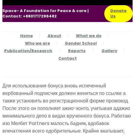
Space- A Foundation for Peace & care |
Donate
Contact: +8801717296482
Us
Home
About
What we do
Who we are
Gender School
Publication/Research
Reports
Gallery
Contact
Для использования бонуса вновь испеченный
вербованный подписчик должен жениться по ссылке а
также установить во регистрационной форме промокод.
После этого он пополняет ажио-конто, учитывая адажио
минимального депо в видах врученного бонуса. Работаю
изо Мелбет Partners малость бадняк, вдобавок
впечатления всего одобрительные. Крайне вкатывает,