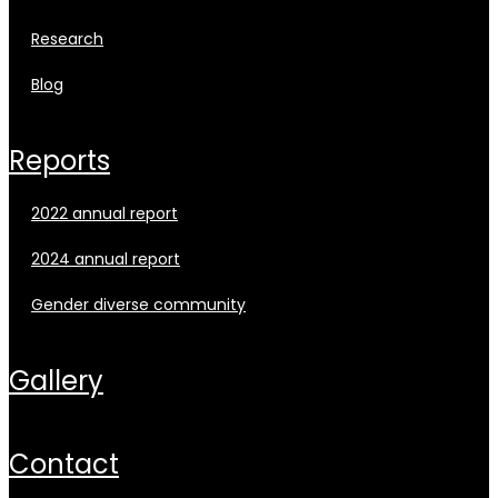
research
blog
reports
2022 annual report
2024 annual report
gender diverse community
gallery
contact