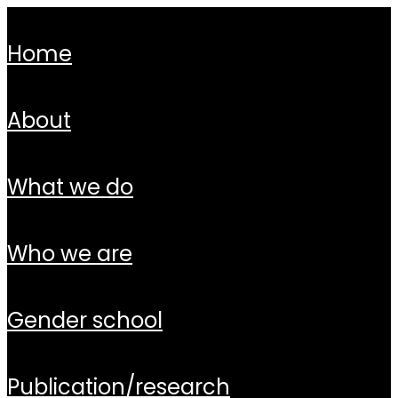
home
about
what we do
who we are
gender school
publication/research