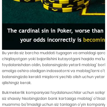
Bu yerda siz barcha muddati tugagan va amaldagi qarorla
chiqilayotgan yoki bajarilishini kutayotgani haqida ma'lu
foydalanishdan oldin, balansingizda yetarli mablag' borligi
amalga oshira oladigan indossatorni va mablag'larni o'tk
balansingizda kerakli miqdorni yechib olish uchun yetar
qilishingiz kerak.
Bukmekerlik kompaniyasi foydalanuvchilar uchun soliqni 
siz shaxsiy hisobingizdan bank kartasiga mablag' o'tkazis
muammo bo'lmasligi uchun siz tanlagan o'yin kompaniyas