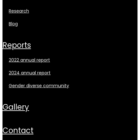
research
blog
reports
2022 annual report
2024 annual report
gender diverse community
gallery
contact