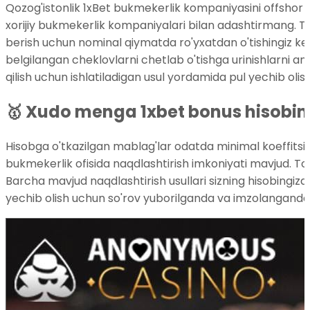
Qozog'istonlik 1xBet bukmekerlik kompaniyasini offshor (
xorijiy bukmekerlik kompaniyalari bilan adashtirmang. Ta
berish uchun nominal qiymatda ro'yxatdan o'tishingiz kerak.
belgilangan cheklovlarni chetlab o'tishga urinishlarni ani
qilish uchun ishlatiladigan usul yordamida pul yechib olish
🥇 Xudo menga 1xbet bonus hisobim
Hisobga o'tkazilgan mablag'lar odatda minimal koeffitsie
bukmekerlik ofisida naqdlashtirish imkoniyati mavjud. To'l
Barcha mavjud naqdlashtirish usullari sizning hisobingizda "P
yechib olish uchun so'rov yuborilganda va imzolanganda k