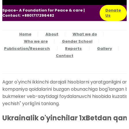
Space- A Foundation for Peace & care |
Donate
Contact: +8801717296482
Us
Home
About
What we do
Who we are
Gender School
Publication/Research
Reports
Gallery
Contact
Agar o'yinchi ikkinchi darajali hisoblarni yaratganligini 
kompaniya qoidalarini buzgan obunachiga bog'langan barc
bukmeker veb-saytidagi foydalanuvchi hisobida kuzati
yechish" yorlig'ini tanlang.
Ukrainalik o'yinchilar 1xBetdan qan