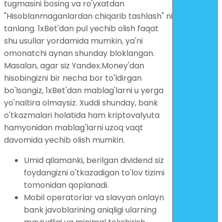
tugmasini bosing va ro'yxatdan
"Hisoblanmaganlardan chiqarib tashlash" ni
tanlang. 1xBet'dan pul yechib olish faqat
shu usullar yordamida mumkin, ya'ni
omonatchi aynan shunday bloklangan.
Masalan, agar siz Yandex.Money'dan
hisobingizni bir necha bor to'ldirgan
bo'lsangiz, 1xBet'dan mablag'larni u yerga
yo'naltira olmaysiz. Xuddi shunday, bank
o'tkazmalari holatida ham kriptovalyuta
hamyonidan mablag'larni uzoq vaqt
davomida yechib olish mumkin.
Umid qilamanki, berilgan dividend siz
foydangizni o'tkazadigan to'lov tizimi
tomonidan qoplanadi.
Mobil operatorlar va slavyan onlayn
bank javoblarining aniqligi ularning