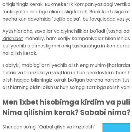
chiqishingiz kerak. Bukmekerlik kompaniyasidagi vertikal 
funksiyalari hisobga olinmasligi kerak. Bank kartasiga ma
necha kun davomida "tiqilib qolsa", bu favqulodda vaziyat
Aytishlaricha, savollar va qiyinchiliklar bo'ladi (tashq
kirish.bet
mahalliy, ham xorijiy kompaniyalar bilan ishl
pul yechib ololmasligimni aniq tushunishga imkon beradi
hal qilish kerak.
Tabiiyki, mablag'larni yechib olish eng muhim jihatlardan 
toifasi va tranzaksiya vaqtlari uchun cheklovlarni ham h
olish haqida bilishingiz kerak bo'lgan barcha narsani tus
olishlarning oldini olish uchun so'nggi tartibga solish yangi
Men 1xbet hisobimga kirdim va pul
Nima qilishim kerak? Sababi nima?
Shundan so'ng, "Qabul qilish va imzolash"