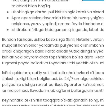
mavjudligi va minimal tekshirish
talablari bilan bog'liq.
Hisobingizga darhol pul kiritishingiz kerak va aksari
Agar operatsiya davomida biron bir tuzoq, yolg'on ga
aniqlansa, yozuv yopiladi, ammo foyda hisobdan chiq
Ishtirokchi firibgarlikda gumon qilinganda, 1xbet’d
Bundan tashqari, ushbu kasb sizga Skrill, Neteller, Jet
muqobil hamyonlar yordamida pul yechib olish imkonini b
orqali chiqarilgan bank kartalaridan yutuqlaringizni yechi
kunlari yoki bayramlarda topshirilgan bo'lsa, agro-kechiki
tugmasi paydo bo'ladi va foydalanuvchi yechib olish uch
1xBet qoidalarni, qat'iy yoki haftalik cheklovlarni e'tibor
ishlash tezligi bilan belgilanadi, bu 24/7 amalga oshirilad
pul yechib olishga ruxsat beriladi. Operator ko'rsatmala
jarima solinadi. Ilovadan mablag'larni ballarga almashti
Keyinchalik, tekshirish tadqiqoti o'tkazilgandan so'ng, mi