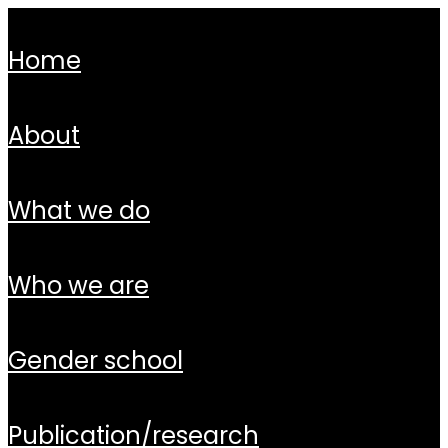
home
about
what we do
who we are
gender school
publication/research