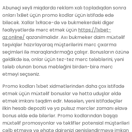
Abunəçi xeyli miqdarda reklam xalı topladıqdan sonra
onları 1xBet üçün promo kodlar üçün istifadə edə
biləcək. Xallar 1xRace-də və bukmekerdəki digər
fəaliyyətlərdə mərc etmək üçün
https://1xbet-
az.online/
qazanılmalıdır. Axı bukmeker daim müxtəlif
təşviqlər hazırlayaraq müştərilərini mərc çıxarma
seçimləri ilə maraqlandırmağa çalışır. Bonusların özünə
gəldikdə isə, onlar üçün tez-tez mərc tələblərini, yəni
tələb olunan bonus məbləğini birdən-birə mərc
etməyi seçsəniz.
Promo kodları 1xbet xidmətlərindən daha çox istifadə
etmək üçün müxtəlif bonuslar və hətta uduşlar əldə
etmək imkanı təqdim edir. Məsələn, yeni istifadəçilər
ilkin hesab depoziti və ya pulsuz mərclər zamanı əlavə
bonus əldə edə bilərlər. Promo kodlarından başqa
müxtəlif promosyonlar və təkliflər potensial müştəriləri
cəlb etməyə və əhatə dairənizi genişləndirməyə imkan