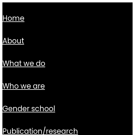
home
about
what we do
who we are
gender school
publication/research