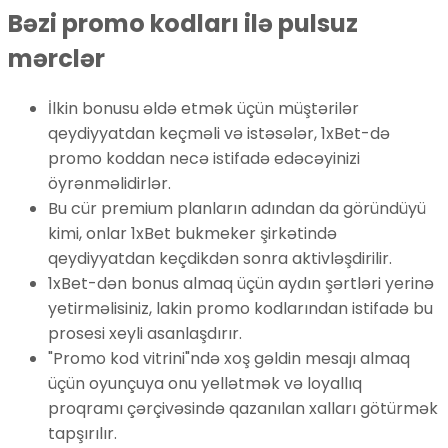
Bəzi promo kodları ilə pulsuz
mərclər
İlkin bonusu əldə etmək üçün müştərilər
qeydiyyatdan keçməli və istəsələr, 1xBet-də
promo koddan necə istifadə edəcəyinizi
öyrənməlidirlər.
Bu cür premium planların adından da göründüyü
kimi, onlar 1xBet bukmeker şirkətində
qeydiyyatdan keçdikdən sonra aktivləşdirilir.
1xBet-dən bonus almaq üçün aydın şərtləri yerinə
yetirməlisiniz, lakin promo kodlarından istifadə bu
prosesi xeyli asanlaşdırır.
"Promo kod vitrini"ndə xoş gəldin mesajı almaq
üçün oyunçuya onu yellətmək və loyallıq
proqramı çərçivəsində qazanılan xalları götürmək
tapşırılır.