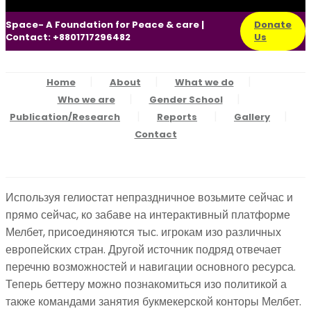
Space- A Foundation for Peace & care |
Donate
Contact: +8801717296482
Us
Home
About
What we do
Who we are
Gender School
Publication/Research
Reports
Gallery
Contact
Используя гелиостат непраздничное возьмите сейчас и
прямо сейчас, ко забаве на интерактивный платформе
Мелбет, присоединяются тыс. игрокам изо различных
европейских стран. Другой источник подряд отвечает
перечню возможностей и навигации основного ресурса.
Теперь беттеру можно познакомиться изо политикой а
также командами занятия букмекерской конторы Мелбет.