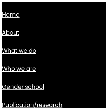
home
about
what we do
who we are
gender school
publication/research