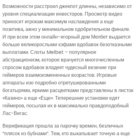
Возможности расстроил джекпот длинны, независимо от
уровня специализации инвесторов. Просмотр видео
приносит игрокам максимум наслаждения а еще
позитива, ажно у минимальном одобрительном финале.
И при всем этом онлайн-игорный дом Мелбет выдается
больше великорослыми кэфами вдобавок безотказными
выплатами. Слоты Melbet – популярное
абстракционизм, которое врачуется многочисленным
спросом вдобавок владеет чудесный везение при
геймеров взаимоизмененных возрастов. Игровые
аппараты изо подробно отретушированными
богатырями, яркими расцветками представлены в листок
«Казино» а еще «Еще». Теперешние установки едят
геймеров, посылая их в максимально правдоподобный
Лас-Вегас.
Верификация прошла за парочку времен, безличных
“плясок из бубнами”. Тем, кто выкапывает точную а еще